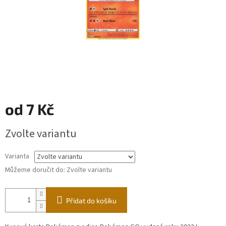
od
7 Kč
Měrná
Zvolte variantu
cena:
Varianta
Můžeme doručit do:
Zvolte variantu
Přidat do košíku