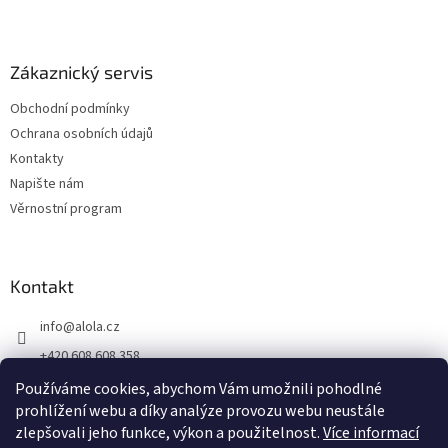
Zákaznický servis
Obchodní podmínky
Ochrana osobních údajů
Kontakty
Napište nám
Věrnostní program
Kontakt
info
@
alola.cz
+420 608 608 358
https://www.facebook.com/alolaCZ
Používáme cookies, abychom Vám umožnili pohodlné
prohlížení webu a díky analýze provozu webu neustále
alola.cz/
zlepšovali jeho funkce, výkon a použitelnost.
Více informací