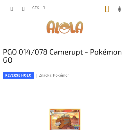
Přejít
NÁKUP
na
CZK
obsah
KOŠÍK
PGO 014/078 Camerupt - Pokémon
GO
Značka:
Pokémon
REVERSE HOLO