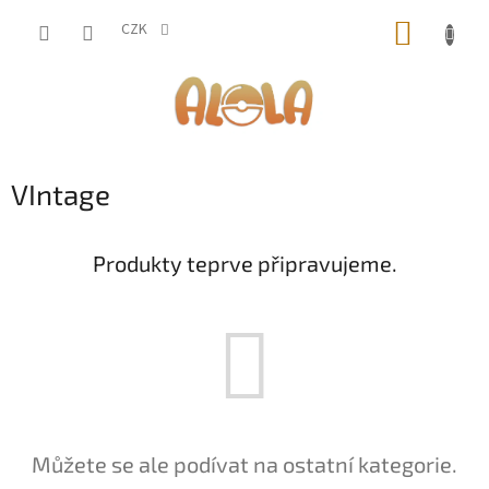
Přejít
NÁKUP
na
CZK
obsah
KOŠÍK
VIntage
Produkty teprve připravujeme.
Můžete se ale podívat na ostatní kategorie.