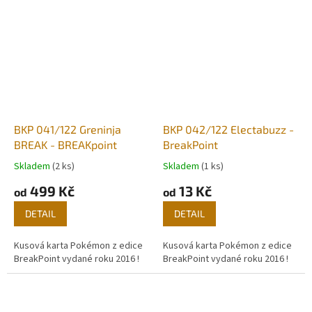
BKP 041/122 Greninja
BKP 042/122 Electabuzz -
BREAK - BREAKpoint
BreakPoint
Skladem
(2 ks)
Skladem
(1 ks)
499 Kč
13 Kč
od
od
DETAIL
DETAIL
Kusová karta Pokémon z edice
Kusová karta Pokémon z edice
BreakPoint vydané roku 2016 !
BreakPoint vydané roku 2016 !