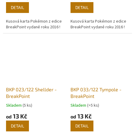
DETAIL
DETAIL
Kusová karta Pokémon z edice
Kusová karta Pokémon z edice
BreakPoint vydané roku 2016 !
BreakPoint vydané roku 2016 !
BKP 023/122 Shellder -
BKP 033/122 Tympole -
BreakPoint
BreakPoint
Skladem
(5 ks)
Skladem
(>5 ks)
13 Kč
13 Kč
od
od
DETAIL
DETAIL