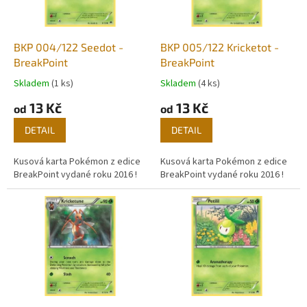
p
r
o
d
BKP 004/122 Seedot -
BKP 005/122 Kricketot -
u
BreakPoint
BreakPoint
k
Skladem
(1 ks)
Skladem
(4 ks)
t
13 Kč
13 Kč
ů
od
od
DETAIL
DETAIL
Kusová karta Pokémon z edice
Kusová karta Pokémon z edice
BreakPoint vydané roku 2016 !
BreakPoint vydané roku 2016 !