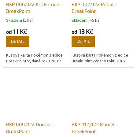
BKP 006/122 Kricketune -
BKP 007/122 Petilil -
BreakPoint
BreakPoint
Skladem
(1 ks)
Skladem
(>5 ks)
11 Kč
13 Kč
od
od
DETAIL
DETAIL
Kusová karta Pokémon z edice
Kusová karta Pokémon z edice
BreakPoint vydané roku 2016 !
BreakPoint vydané roku 2016 !
BKP 009/122 Durant -
BKP 012/122 Numel -
BreakPoint
BreakPoint