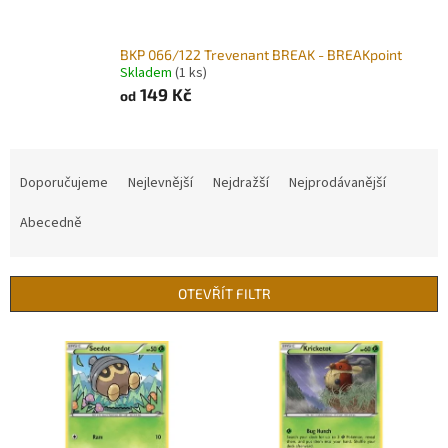
BKP 066/122 Trevenant BREAK - BREAKpoint
Skladem
(1 ks)
149 Kč
od
Ř
a
Doporučujeme
Nejlevnější
Nejdražší
Nejprodávanější
z
e
Abecedně
n
í
p
OTEVŘÍT FILTR
r
o
V
d
ý
u
p
k
i
t
s
ů