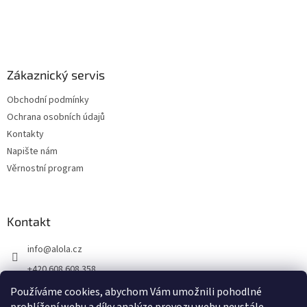
Zákaznický servis
Obchodní podmínky
Ochrana osobních údajů
Kontakty
Napište nám
Věrnostní program
Kontakt
info
@
alola.cz
+420 608 608 358
https://www.facebook.com/alolaCZ
Používáme cookies, abychom Vám umožnili pohodlné