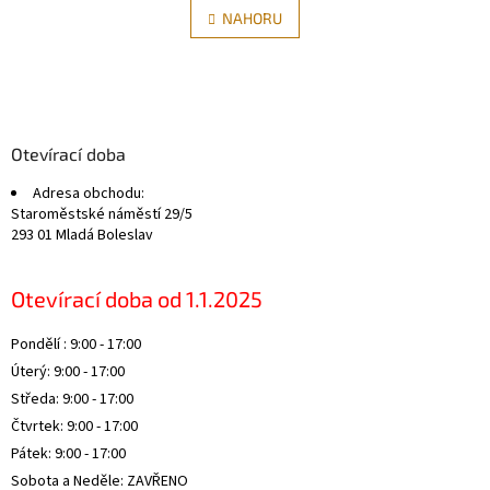
á
l
NAHORU
n
á
k
d
o
v
Z
a
á
c
á
n
í
p
í
p
a
Otevírací doba
r
t
v
Adresa obchodu:
í
k
Staroměstské náměstí 29/5
y
293 01 Mladá Boleslav
v
ý
p
Otevírací doba od 1.1.2025
i
s
Pondělí : 9:00 - 17:00
u
Úterý: 9:00 - 17:00
Středa: 9:00 - 17:00
Čtvrtek: 9:00 - 17:00
Pátek: 9:00 - 17:00
Sobota a Neděle: ZAVŘENO