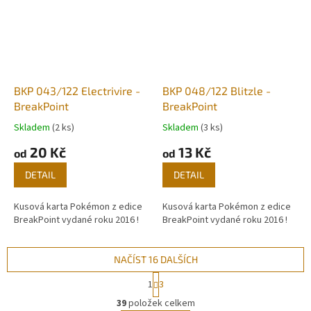
BKP 043/122 Electrivire -
BKP 048/122 Blitzle -
BreakPoint
BreakPoint
Skladem
(2 ks)
Skladem
(3 ks)
20 Kč
13 Kč
od
od
DETAIL
DETAIL
Kusová karta Pokémon z edice
Kusová karta Pokémon z edice
BreakPoint vydané roku 2016 !
BreakPoint vydané roku 2016 !
NAČÍST 16 DALŠÍCH
S
1
3
t
O
r
39
položek celkem
v