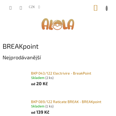
Přejít
NÁKUP
na
CZK
obsah
KOŠÍK
BREAKpoint
Nejprodávanější
BKP 043/122 Electrivire - BreakPoint
Skladem
(2 ks)
20 Kč
od
BKP 089/122 Raticate BREAK - BREAKpoint
Skladem
(1 ks)
139 Kč
od