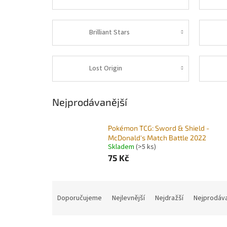
Brilliant Stars
Lost Origin
Nejprodávanější
Pokémon TCG: Sword & Shield -
McDonald's Match Battle 2022
Skladem
(>5 ks)
75 Kč
Ř
a
Doporučujeme
Nejlevnější
Nejdražší
Nejprodáva
z
e