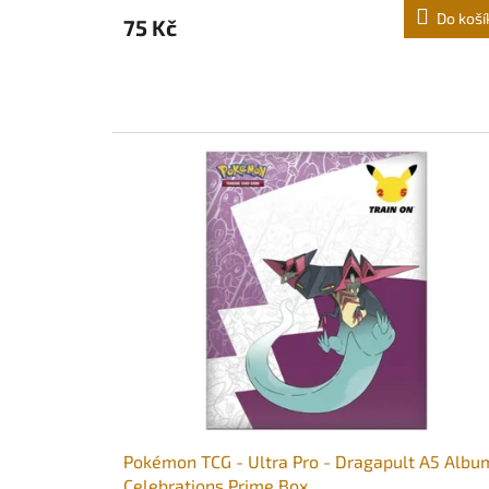
Do koší
75 Kč
Pokémon TCG - Ultra Pro - Dragapult A5 Albu
Celebrations Prime Box