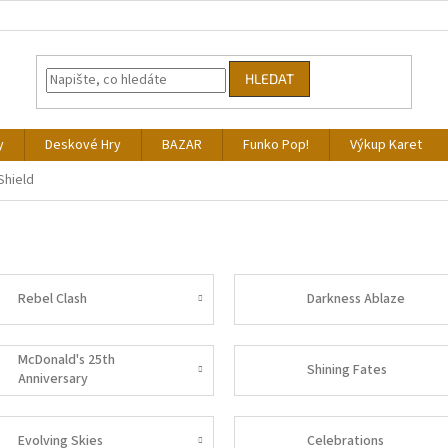
HLEDAT
y
Deskové Hry
BAZAR
Funko Pop!
Výkup Karet
Shield
Rebel Clash
Darkness Ablaze
McDonald's 25th
Shining Fates
Anniversary
Evolving Skies
Celebrations