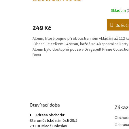
Skladem
(
Do koší
249 Kč
Album, které pojme při oboustranném vkládání až 112 ka
Obsahuje celkem 14 stran, každá se 4 kapsami na karty
Album bylo dostupné pouze v Dragapult Prime Collectio
Boxu
Z
á
p
a
t
Otevírací doba
Zákazn
í
Adresa obchodu:
Obchodn
Staroměstské náměstí 29/5
Ochrana
293 01 Mladá Boleslav