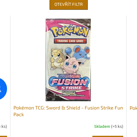
OTEVŘÍT FILTR
č
%
Pokémon TCG: Sword & Shield - Fusion Strike Fun
Pok
Pack
5 ks)
Skladem
(>5 ks)