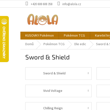
Přejít
+420 608 608 358
info@alola.cz
na
obsah
KUSOVKY Pokémon
Pokémon TCG
Karetní hr
Domů
Pokémon TCG
Dle edic
Sword & 
Sword & Shield
Sword & Shield
Vivid Voltage
Chilling Reign