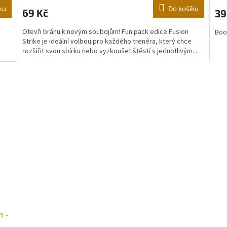
ku
Do košíku
69 Kč
39
Otevři bránu k novým soubojům! Fun pack edice Fusion
Boo
Strike je ideální volbou pro každého trenéra, který chce
rozšířit svou sbírku nebo vyzkoušet štěstí s jednotlivým...
m -