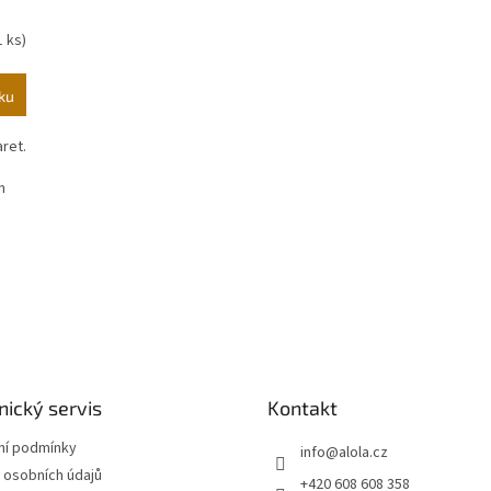
1 ks)
ku
ret.
n
O
v
l
á
d
a
c
í
ický servis
Kontakt
p
r
í podmínky
info
@
alola.cz
v
 osobních údajů
+420 608 608 358
k