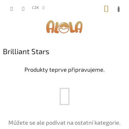
Přejít
NÁKUP
na
CZK
obsah
KOŠÍK
Brilliant Stars
Produkty teprve připravujeme.
Můžete se ale podívat na ostatní kategorie.