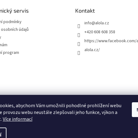
c
í
ický servis
Kontakt
p
r
í podmínky
info
@
alola.cz
v
 osobních údajů
+420 608 608 358
k
y
y
https://www.facebook.com/a
v
 nám
alola.cz/
ý
ní program
p
i
s
u
ookies, abychom Vám umožnili pohodlné prohlížení webu
ze provozu webu neustále zlepšovali jeho funkce, výkon a
t.
Více informací
í