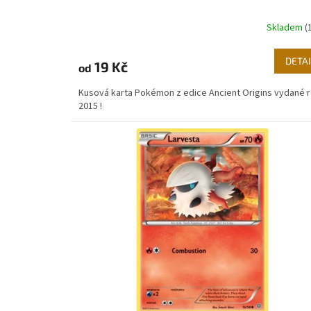
Skladem
(
DETAI
19 Kč
od
Kusová karta Pokémon z edice Ancient Origins vydané 
2015 !