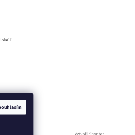
lolaCZ
Souhlasím
Vytvořil Shoptet