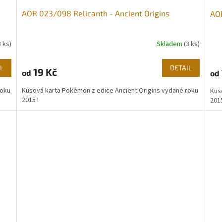
AOR 023/098 Relicanth - Ancient Origins
AOR
3 ks)
Skladem
(3 ks)
L
DETAIL
19 Kč
od
od
roku
Kusová karta Pokémon z edice Ancient Origins vydané roku
Kus
2015 !
2015