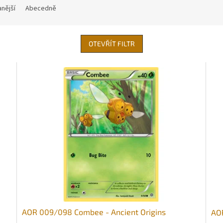
nější
Abecedně
OTEVŘÍT FILTR
AOR 009/098 Combee - Ancient Origins
AOR