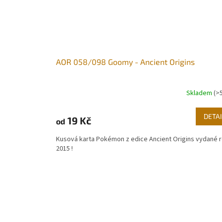
AOR 058/098 Goomy - Ancient Origins
Skladem
(>
DETAI
19 Kč
od
Kusová karta Pokémon z edice Ancient Origins vydané 
2015 !
Z
á
p
a