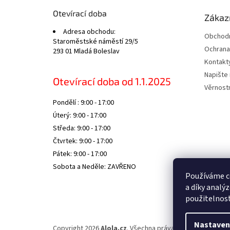
t
Otevírací doba
Zákazn
í
Adresa obchodu:
Obchodn
Staroměstské náměstí 29/5
Ochrana
293 01 Mladá Boleslav
Kontakt
Napište
Otevírací doba od 1.1.2025
Věrnost
Pondělí : 9:00 - 17:00
Úterý: 9:00 - 17:00
Středa: 9:00 - 17:00
Čtvrtek: 9:00 - 17:00
Pátek: 9:00 - 17:00
Sobota a Neděle: ZAVŘENO
Používáme c
a díky analý
použitelnos
Nastaven
Copyright 2026
Alola.cz
. Všechna práva vyhrazena.