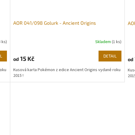
AOR 041/098 Golurk - Ancient Origins
AOR
3 ks)
Skladem
(1 ks)
L
DETAIL
15 Kč
od
od
roku
Kusová karta Pokémon z edice Ancient Origins vydané roku
Kus
2015 !
2015