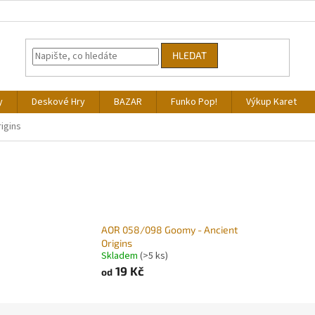
HLEDAT
y
Deskové Hry
BAZAR
Funko Pop!
Výkup Karet
igins
AOR 058/098 Goomy - Ancient
Origins
Skladem
(>5 ks)
19 Kč
od