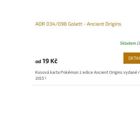
AOR 034/098 Golett - Ancient Origins
Skladem
(
DETAI
19 Kč
od
Kusová karta Pokémon z edice Ancient Origins vydané 
2015 !