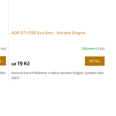
AOR 071/098 Eco Arm - Ancient Origins
5 ks)
Skladem
(1 ks)
L
DETAIL
19 Kč
od
roku
Kusová karta Pokémon z edice Ancient Origins vydané roku
2015 !
O
v
l
á
d
a