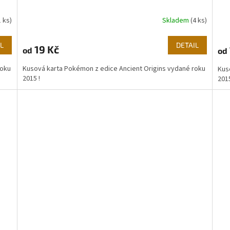
1 ks)
Skladem
(4 ks)
L
DETAIL
19 Kč
od
od
roku
Kusová karta Pokémon z edice Ancient Origins vydané roku
Kus
2015 !
2015