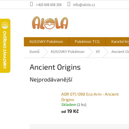
Přejít
+420 608 608 358
info@alola.cz
na
obsah
KUSOVKY Pokémon
Pokémon TCG
Karetní hr
Domů
KUSOVKY Pokémon
XY
Ancient Or
Ancient Origins
Nejprodávanější
AOR 071/098 Eco Arm - Ancient
Origins
Skladem
(1 ks)
19 Kč
od
Ř