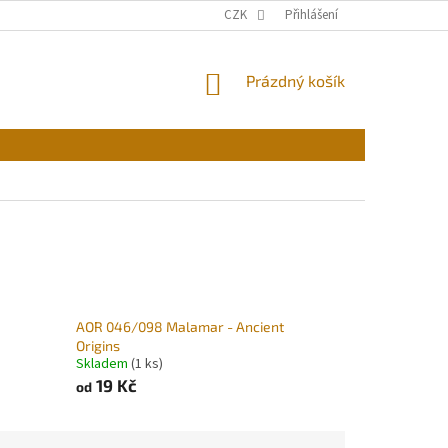
CZK
Přihlášení
NÁKUPNÍ
Prázdný košík
KOŠÍK
AOR 046/098 Malamar - Ancient
Origins
Skladem
(1 ks)
19 Kč
od