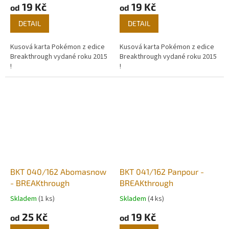
19 Kč
19 Kč
od
od
DETAIL
DETAIL
Kusová karta Pokémon z edice
Kusová karta Pokémon z edice
Breakthrough vydané roku 2015
Breakthrough vydané roku 2015
!
!
BKT 040/162 Abomasnow
BKT 041/162 Panpour -
- BREAKthrough
BREAKthrough
Skladem
(1 ks)
Skladem
(4 ks)
25 Kč
19 Kč
od
od