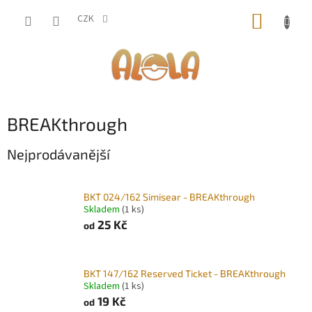
Přejít
NÁKUP
na
CZK
obsah
KOŠÍK
BREAKthrough
Nejprodávanější
BKT 024/162 Simisear - BREAKthrough
Skladem
(1 ks)
25 Kč
od
BKT 147/162 Reserved Ticket - BREAKthrough
Skladem
(1 ks)
19 Kč
od