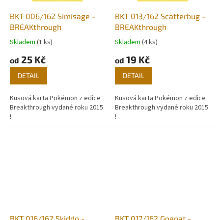
BKT 006/162 Simisage -
BKT 013/162 Scatterbug -
BREAKthrough
BREAKthrough
Skladem
(1 ks)
Skladem
(4 ks)
25 Kč
19 Kč
od
od
DETAIL
DETAIL
Kusová karta Pokémon z edice
Kusová karta Pokémon z edice
Breakthrough vydané roku 2015
Breakthrough vydané roku 2015
!
!
BKT 016/162 Skiddo -
BKT 017/162 Gogoat -