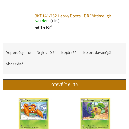
BKT 141/162 Heavy Boots - BREAKthrough
Skladem
(1 ks)
15 Kč
od
Ř
a
Doporučujeme
Nejlevnější
Nejdražší
Nejprodávanější
z
e
Abecedně
n
í
p
OTEVŘÍT FILTR
r
o
V
d
ý
u
p
k
i
t
s
ů