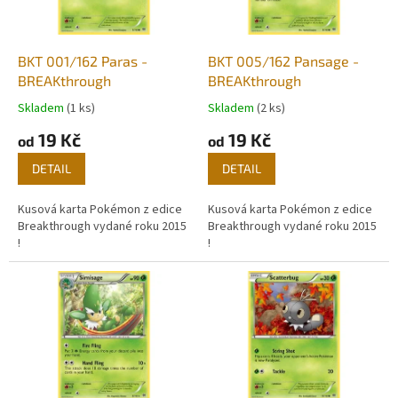
p
r
o
d
BKT 001/162 Paras -
BKT 005/162 Pansage -
u
BREAKthrough
BREAKthrough
k
Skladem
(1 ks)
Skladem
(2 ks)
t
19 Kč
19 Kč
ů
od
od
DETAIL
DETAIL
Kusová karta Pokémon z edice
Kusová karta Pokémon z edice
Breakthrough vydané roku 2015
Breakthrough vydané roku 2015
!
!