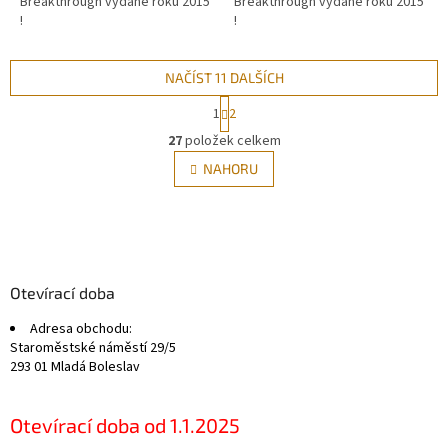
Breakthrough vydané roku 2015
Breakthrough vydané roku 2015
!
!
NAČÍST 11 DALŠÍCH
S
1
2
t
O
r
27
položek celkem
v
á
l
NAHORU
n
á
k
d
o
v
Z
a
á
c
á
n
í
p
í
p
a
Otevírací doba
r
t
v
Adresa obchodu:
í
k
Staroměstské náměstí 29/5
y
293 01 Mladá Boleslav
v
ý
p
Otevírací doba od 1.1.2025
i