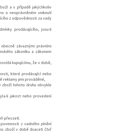
boží a v případě jakýchkoliv
ího o neoprávněném vniknutí
jícího z odpovědnosti za vady
mínky prodávajícího, jsou-li
i obecně závaznými právními
anského zákoníku a zákonem
povídá kupujícímu, že v době,
nosti, které prodávající nebo
ě reklamy jimi prováděné,
se zboží tohoto druhu obvykle
la-li jakost nebo provedení
ři převzetí.
 povinnosti z vadného plnění
ího zboží v době dvaceti čtyř