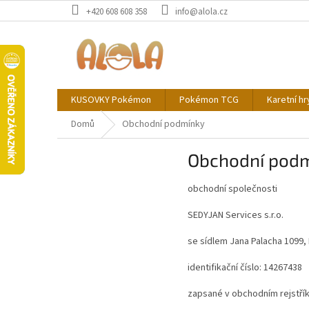
Přejít
+420 608 608 358
info@alola.cz
na
obsah
KUSOVKY Pokémon
Pokémon TCG
Karetní hr
Domů
Obchodní podmínky
Obchodní pod
obchodní společnosti
SEDYJAN Services s.r.o.
se sídlem Jana Palacha 1099,
identifikační číslo: 14267438
zapsané v obchodním rejstří