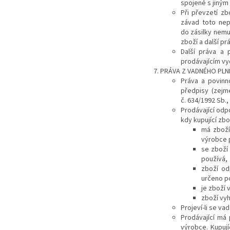
spojené s jiný
Při převzetí zb
závad toto nep
do zásilky nemu
zboží a další pr
Další práva a 
prodávajícím vy
PRÁVA Z VADNÉHO PLN
Práva a povinn
předpisy (zejm
č. 634/1992 Sb.,
Prodávající odp
kdy kupující zbo
má zboží 
výrobce p
se zboží
používá,
zboží od
určeno p
je zboží 
zboží vy
Projeví-li se va
Prodávající má
výrobce
. Kupuj