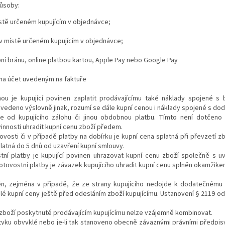
působy:
ístě určeném kupujícím v objednávce;
 v místě určeném kupujícím v objednávce;
ní bránu, online platbou kartou, Apple Pay nebo Google Pay
a účet uvedeným na faktuře
ou je kupující povinen zaplatit prodávajícímu také náklady spojené s
 uvedeno výslovně jinak, rozumí se dále kupní cenou i náklady spojené s do
je od kupujícího zálohu či jinou obdobnou platbu.
Tímto není dotčeno 
nnosti uhradit kupní cenu zboží předem.
ovosti či v případě platby na dobírku je kupní cena splatná při převzetí z
platná do
5
dnů od uzavření kupní smlouvy.
ní platby je kupující povinen uhrazovat kupní cenu zboží společně s u
otovostní platby je závazek kupujícího uhradit kupní cenu splněn okamžikem
něn, zejména v případě, že ze strany kupujícího nedojde k dodatečnému 
lé kupní ceny ještě před odesláním zboží kupujícímu.
Ustanovení § 2119 od
 zboží poskytnuté prodávajícím kupujícímu nelze vzájemně kombinovat.
tyku obvyklé nebo je-li tak stanoveno obecně závaznými právními předpisy