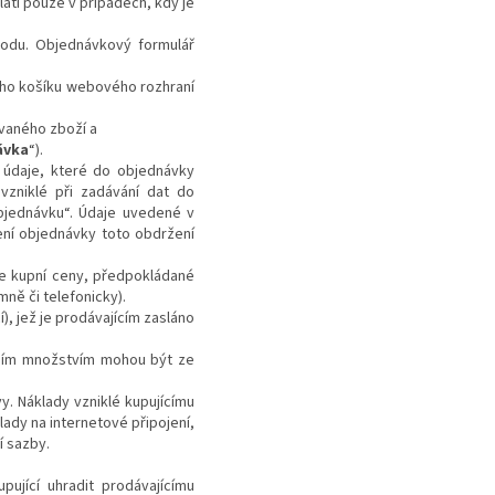
tí pouze v případech, kdy je
hodu. Objednávkový formulář
ího košíku webového rozhraní
vaného zboží a
ávka
“).
 údaje, které do objednávky
 vzniklé při zadávání dat do
bjednávku
“. Údaje uvedené v
ení objednávky toto obdržení
še kupní ceny, předpokládané
ně či telefonicky).
), jež je prodávajícím zasláno
tším množstvím mohou být ze
y. Náklady vzniklé kupujícímu
lady na internetové připojení,
í sazby.
ující uhradit prodávajícímu