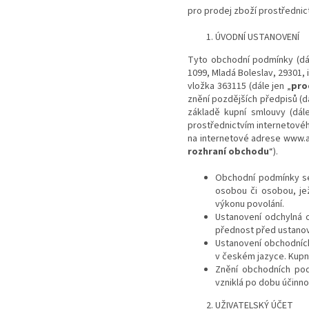
pro prodej zboží prostřednic
ÚVODNÍ USTANOVENÍ
Tyto obchodní podmínky (dá
1099, Mladá Boleslav, 29301,
vložka 363115 (dále jen „
pro
znění pozdějších předpisů (dá
základě kupní smlouvy (dál
prostřednictvím internetové
na internetové adrese www.al
rozhraní obchodu
“).
Obchodní podmínky se 
osobou či osobou, je
výkonu povolání.
Ustanovení odchylná 
přednost před ustano
Ustanovení obchodních
v českém jazyce. Kupní
Znění obchodních pod
vzniklá po dobu účinn
UŽIVATELSKÝ ÚČET