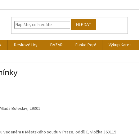
HLEDAT
y
Deskové Hry
BAZAR
Funko Pop!
Výkup Karet
mínky
 Mladá Boleslav, 29301
ku vedeném u Městského soudu v Praze, oddíl C, vložka 363115