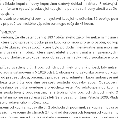
 základě kupní smlouvy kupujícímu daňový doklad – fakturu. Prodávajíc
 – fakturu vystaví prodávající kupujícímu po uhrazení ceny zboží a zašle
upujícího.
i tržeb je prodávající povinen vystavit kupujícímu účtenku. Zároveň je pov
 v případě technického výpadku pak nejpozději do 48 hodin.
Í SMLOUVY
a vědomí, že dle ustanovení § 1837 občanského zákoníku nelze mimo jiné 
 které bylo upraveno podle přání kupujícího nebo pro jeho osobu, od ku
ychlé zkáze, jakož i zboží, které bylo po dodání nenávratně smíseno s j
í v uzavřeném obalu, které spotřebitel z obalu vyňal a z hygienických 
ouvy o dodávce zvukové nebo obrazové nahrávky nebo počítačového pro
 případ uvedený v čl.
1
obchodních podmínek či o jiný případ, kdy nelze
souladu s ustanovením § 1829 odst. 1 občanského zákoníku právo od kupn
nů od převzetí zboží, přičemž v případě, že předmětem kupní smlouvy je ně
, běží tato lhůta ode dne převzetí poslední dodávky zboží. Odstoupen
odesláno ve lhůtě uvedené v předchozí větě. Pro odstoupení od kupní s
ář poskytovaný prodávajícím, jenž tvoří přílohu obchodních podmínek. 
asílat mimo jiné na adresu SEDYJAN Services s.r.o., Jana Palacha 1099, Mlad
šty prodávajícího info@alola.cz
.
upení od kupní smlouvy dle čl.
2
obchodních podmínek se kupní smlouva od 
vajícímu vráceno do čtrnácti (14) dnů od doručení odstoupení od kupní sml
kupní smlouvy, nese kupující náklady spojené s navrácením zboží prodávajíc