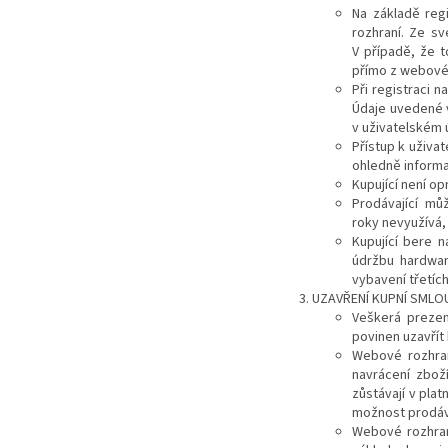
Na základě reg
rozhraní. Ze sv
V případě, že 
přímo z webové
Při registraci 
Údaje uvedené v
v uživatelském 
Přístup k uživa
ohledně informa
Kupující není o
Prodávající mů
roky
nevyužívá, 
Kupující bere 
údržbu hardwar
vybavení třetíc
UZAVŘENÍ KUPNÍ SMLO
Veškerá prezen
povinen uzavřít
Webové rozhran
navrácení zbož
zůstávají v pl
možnost prodáva
Webové rozhran