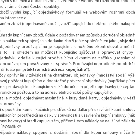
ných s balením a dodáním zboží uvedené ve webovém rozhraní obchodu pla
o v rámci území České republiky.
zboží vyplní kupující objednávkový formulář ve webovém rozhraní obc
na informace o:
aném zboží (objednávané zboží „vloží“ kupující do elektronického nákupn
,
úhrady kupní ceny zboží, údaje o požadovaném způsobu doručení objedná
 o nákladech spojených s dodáním zboží (dále společně jen jako „
objedn
objednávky prodávajícímu je kupujícímu umožněno zkontrolovat a měnit
l, a to i s ohledem na možnost kupujícího zjišťovat a opravovat chyby
jednávku odešle kupující prodávajícímu kliknutím na tlačítko „
Odeslat o
u prodávajícím považovány za správné. Prodávající neprodleně po obdrž
rdí
(dále jen „
elektronická adresa kupujícího
“)
.
vždy oprávněn v závislosti na charakteru objednávky (množství zboží, vý
avu) požádat kupujícího o dodatečné potvrzení objednávky (například písem
zi prodávajícím a kupujícím vzniká doručením přijetí objednávky (akceptací
tronickou poštou, a to na adresu elektronické pošty kupujícího.
et je možné objednávat maximálně 4 kusy dané karty, objednávky v vě
 stornovány.
sí s použitím komunikačních prostředků na dálku při uzavírání kupní smlouv
nikačních prostředků na dálku v souvislosti s uzavřením kupní smlouvy (nák
onní hovory) si hradí kupující sám, přičemž tyto náklady se neliší od základn
NÍ PODMÍNKY
řípadné náklady spojené s dodáním zboží dle kupní smlouvy může kup