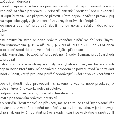
m způsobem doručení.
oží od přepravce je kupující povinen zkontrolovat neporušenost obalů z
rodleně oznámit přepravci. V případě shledání porušení obalu svědčíc
sí kupující zásilku od přepravce převzít. Tímto nejsou dotčena práva kupu
áva kupujícího vyplývající z obecně závazných právních předpisů.
povinnosti stran při přepravě zboží mohou upravit zvláštní dodací pod
dány.
ĚNÍ
osti smluvních stran ohledně práv z vadného plnění se řídí příslušným
éna ustanoveními § 1914 až 1925, § 2099 až 2117 a 2161 až 2174 obč
 o ochraně spotřebitele, ve znění pozdějších předpisů).
ovídá kupujícímu, že zboží při převzetí nemá vady. Zejména prodávající od
ží převzal
:
vlastnosti, které si strany ujednaly, a chybí-li ujednání, má takové vlast
opsal nebo které kupující očekával s ohledem na povahu zboží a na základ
 hodí k účelu, který pro jeho použití prodávající uvádí nebo ke kterému 
povídá jakostí nebo provedením smluvenému vzorku nebo předloze, by
odle smluveného vzorku nebo předlohy,
v odpovídajícím množství, míře nebo hmotnosti a
hovuje požadavkům právních předpisů.
da v průběhu šesti měsíců od převzetí, má se za to, že zboží bylo vadné již p
 povinnosti z vadného plnění nejméně v takovém rozsahu, v jakém trvají
ící je jinak oprávněn uplatnit právo z vady, která se vyskytne u spotřebn