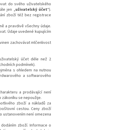
ovat do svého uživatelského
ále jen „
uživatelský účet
“).
ní zboží též bez registrace
vně a pravdivě všechny údaje.
ovat.
Údaje uvedené kupujícím
ovinen zachovávat mlčenlivost
 uživatelský účet déle než
2
obchodních podmínek).
zejména s ohledem na nutnou
ardwarového a softwarového
arakteru a prodávající není
o zákoníku se nepoužije.
otlivého zboží a nákladů za
 poštovní cestou.
Ceny zboží
mto ustanovením není omezena
a dodáním zboží.
Informace o