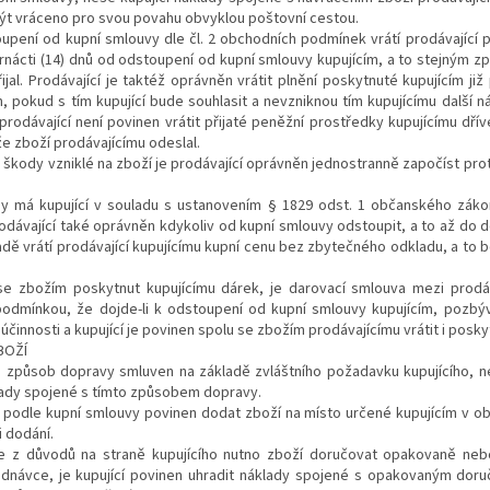
ýt vráceno pro svou povahu obvyklou poštovní cestou.
upení od kupní smlouvy dle čl.
2
obchodních podmínek vrátí prodávající p
trnácti (14) dnů od odstoupení od kupní smlouvy kupujícím, a to stejným z
ijal. Prodávající je taktéž oprávněn vrátit plnění poskytnuté kupujícím již 
 pokud s tím kupující bude souhlasit a nevzniknou tím kupujícímu další nák
prodávající není povinen vrátit přijaté peněžní prostředky kupujícímu dřív
e zboží prodávajícímu odeslal.
 škody vzniklé na zboží je prodávající oprávněn jednostranně započíst prot
dy má kupující v souladu s ustanovením § 1829 odst. 1 občanského záko
rodávající také oprávněn kdykoliv od kupní smlouvy odstoupit, a to až do d
dě vrátí prodávající kupujícímu kupní cenu bez zbytečného odkladu, a to
 se zbožím poskytnut kupujícímu dárek, je darovací smlouva mezi prodá
podmínkou, že dojde-li k odstoupení od kupní smlouvy kupujícím, pozbý
činnosti a kupující je povinen spolu se zbožím prodávajícímu vrátit i posky
BOŽÍ
e způsob dopravy smluven na základě zvláštního požadavku kupujícího, ne
ady spojené s tímto způsobem dopravy.
cí podle kupní smlouvy povinen dodat zboží na místo určené kupujícím v ob
i dodání.
je z důvodů na straně kupujícího nutno zboží doručovat opakovaně ne
dnávce, je kupující povinen uhradit náklady spojené s opakovaným doru