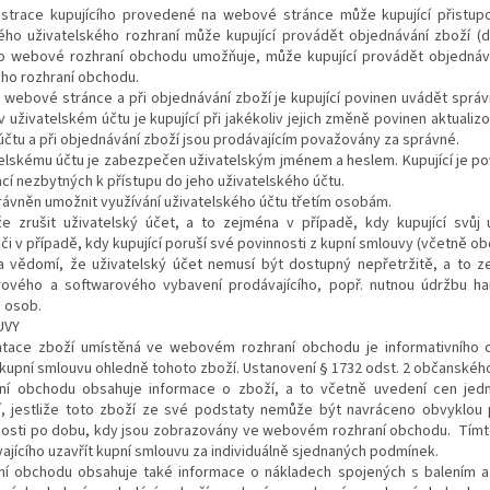
istrace kupujícího provedené na webové stránce může kupující přistup
ého uživatelského rozhraní může kupující provádět objednávání zboží (d
to webové rozhraní obchodu umožňuje, může kupující provádět objednává
ho rozhraní obchodu.
na webové stránce a při objednávání zboží je kupující povinen uvádět sprá
 uživatelském účtu je kupující při jakékoliv jejich změně povinen aktualiz
účtu a při objednávání zboží jsou prodávajícím považovány za správné.
telskému účtu je zabezpečen uživatelským jménem a heslem. Kupující je p
cí nezbytných k přístupu do jeho uživatelského účtu.
právněn umožnit využívání uživatelského účtu třetím osobám.
že zrušit uživatelský účet, a to zejména v případě, kdy kupující svůj
či v případě, kdy kupující poruší své povinnosti z kupní smlouvy (včetně 
na vědomí, že uživatelský účet nemusí být dostupný nepřetržitě, a to 
ového a softwarového vybavení prodávajícího, popř. nutnou údržbu h
h osob.
UVY
tace zboží umístěná ve webovém rozhraní obchodu je informativního ch
 kupní smlouvu ohledně tohoto zboží. Ustanovení § 1732 odst. 2 občanskéh
í obchodu obsahuje informace o zboží, a to včetně uvedení cen jedn
í, jestliže toto zboží ze své podstaty nemůže být navráceno obvyklou
atnosti po dobu, kdy jsou zobrazovány ve webovém rozhraní obchodu. Tí
jícího uzavřít kupní smlouvu za individuálně sjednaných podmínek.
í obchodu obsahuje také informace o nákladech spojených s balením 