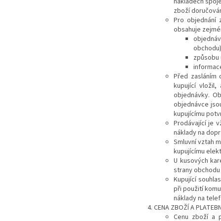
nákladech spoje
zboží doručován
Pro objednání 
obsahuje zejmé
objednáv
obchodu)
způsobu 
informace
Před zasláním 
kupující vloži
objednávky.
Ob
objednávce
jso
kupujícímu potv
Prodávající je 
náklady na dopr
Smluvní vztah me
kupujícímu elek
U kusových kar
strany obchodu
Kupující souhla
při použití komu
náklady na telef
CENA ZBOŽÍ A PLATEB
Cenu zboží a p