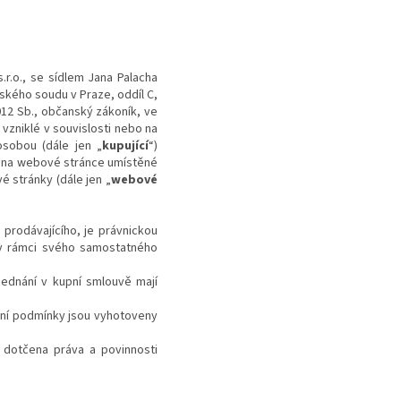
.r.o., se sídlem Jana Palacha
ského soudu v Praze, oddíl C,
012 Sb., občanský zákoník, ve
 vzniklé v souvislosti nebo na
osobou (dále jen „
kupující
“)
n na webové stránce umístěné
é stránky (dále jen „
webové
prodávajícího, je právnickou
 v rámci svého samostatného
ednání v kupní smlouvě mají
dní podmínky jsou vyhotoveny
 dotčena práva a povinnosti