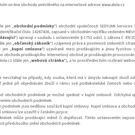
tvím on-line obchodu umístěného na internetové adrese www.alola.cz
le jen „
obchodní podmínky
“) obchodní společnosti SEDYJAN Services s
 identifikační číslo: 14267438, zapsané v obchodním rejstříku vedeném Měst
dávající
“) upravují v souladu s ustanovením § 1751 odst. 1 zákona č. 89/2
le jen „
občanský zákoník
“) vzájemná práva a povinnosti smluvních stran
e jen „
kupní smlouva
“) uzavírané mezi prodávajícím a jinou fyzickou 
ho obchodu prodávajícího. Internetový obchod je prodávajícím provozová
ola.cz (dále jen „
webová stránka
“), a to prostřednictvím rozhraní webov
nevztahují na případy, kdy osoba, která má v úmyslu nakoupit zboží od 
ž jedná při objednávání zboží v rámci své podnikatelské činnosti nebo
od obchodních podmínek je možné sjednat v kupní smlouvě. Odchylná uj
veními obchodních podmínek.
 podmínek jsou nedílnou součástí kupní smlouvy. Kupní smlouva a obcho
 smlouvu lze uzavřít v českém jazyce.
mínek může prodávající měnit či doplňovat. Tímto ustanovením nejsou
osti předchozího znění obchodních podmínek.