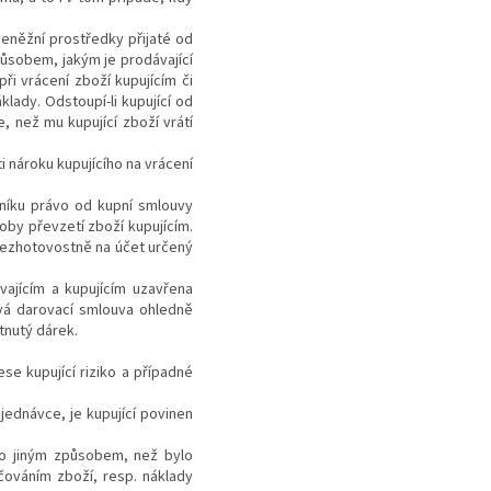
eněžní prostředky přijaté od
působem, jakým je prodávající
při vrácení zboží kupujícím či
lady. Odstoupí-li kupující od
e, než mu kupující zboží vrátí
i nároku kupujícího na vrácení
níku právo od kupní smlouvy
oby převzetí zboží kupujícím.
 bezhotovostně na účet určený
vajícím a kupujícím uzavřena
vá darovací smlouva ohledně
tnutý dárek.
se kupující riziko a případné
jednávce, je kupující povinen
bo jiným způsobem, než bylo
čováním zboží, resp. náklady