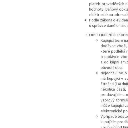
plateb prováděných na
hodnoty. Daňový doklad
elektronickou adresu k
Podle zákona o evidenc
u správce daně online;
ODSTOUPENÍ OD KUPN
Kupující bere n
dodávce zboží,
které podléhá r
o dodávce zbož
a od kupní sml
původní obal
.
Nejedná-li se o
má kupující v 
čtrnácti (14) d
několika částí
prodávajícímu 
vzorový formul
může kupující z
elektronické po
V případě odsto
kupujícím prodá
li kupující od 