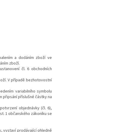
 balením a dodáním zboží ve
dáním zboží.
ustanovení čl.
6
obchodních
boží. V případě bezhotovostní
vedením variabilního symbolu
 připsání příslušné částky na
potvrzení objednávky (čl.
6
),
st. 1 občanského zákoníku se
, vystaví prodávající ohledně