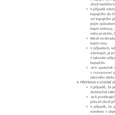
zboží nemůže b
V případě odsto
kupujícího do č
od kupujícího př
jiným způsobem,
kupní smlouvy, 
nebo prokáže, ž
Nárok na úhradu
kupní ceny.
V případech, k
odstoupit, je p
V takovém přípa
kupujícím.
Je-li společně
s rozvazovací 
takového dárku ú
PŘEPRAVA A DODÁNÍ Z
V případě, že j
dodatečné nákl
Je-li prodávají
převzít zboží př
V případě, že 
uvedeno v obje