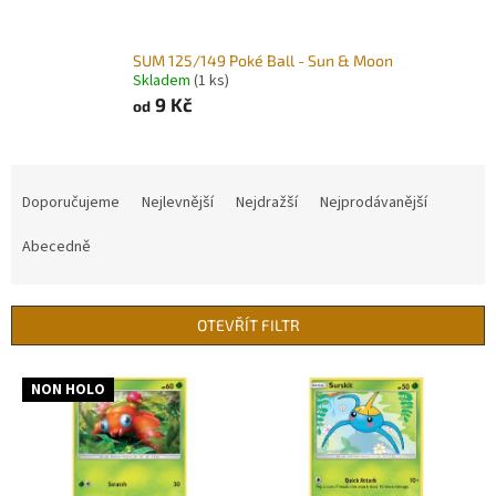
SUM 125/149 Poké Ball - Sun & Moon
Skladem
(1 ks)
9 Kč
od
Ř
a
Doporučujeme
Nejlevnější
Nejdražší
Nejprodávanější
z
e
Abecedně
n
í
p
OTEVŘÍT FILTR
r
o
V
NON HOLO
d
ý
u
p
k
i
t
s
ů