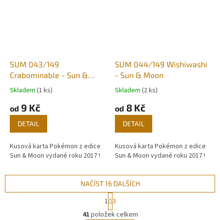
SUM 043/149
SUM 044/149 Wishiwashi
Crabominable - Sun &
- Sun & Moon
Moon
Skladem
(1 ks)
Skladem
(2 ks)
9 Kč
8 Kč
od
od
DETAIL
DETAIL
Kusová karta Pokémon z edice
Kusová karta Pokémon z edice
Sun & Moon vydané roku 2017 !
Sun & Moon vydané roku 2017 !
NAČÍST 16 DALŠÍCH
S
1
3
t
O
r
41
položek celkem
v