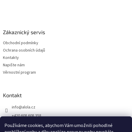
Zákaznický servis
Obchodní podmínky
Ochrana osobních údajů
Kontakty
Napište nám
Věrnostní program
Kontakt
info
@
alola.cz
+420 608 608 358
https://www.facebook.com/alolaCZ
Používáme cookies, abychom Vám umožnili pohodlné