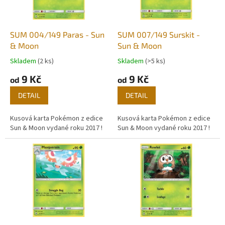
p
r
o
d
SUM 004/149 Paras - Sun
SUM 007/149 Surskit -
u
& Moon
Sun & Moon
k
Skladem
(2 ks)
Skladem
(>5 ks)
t
9 Kč
9 Kč
ů
od
od
DETAIL
DETAIL
Kusová karta Pokémon z edice
Kusová karta Pokémon z edice
Sun & Moon vydané roku 2017 !
Sun & Moon vydané roku 2017 !