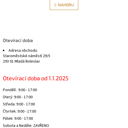
á
l
NAHORU
n
á
k
d
o
v
Z
a
á
c
á
n
í
p
í
p
a
Otevírací doba
r
t
v
Adresa obchodu:
í
k
Staroměstské náměstí 29/5
y
293 01 Mladá Boleslav
v
ý
p
Otevírací doba od 1.1.2025
i
s
Pondělí : 9:00 - 17:00
u
Úterý: 9:00 - 17:00
Středa: 9:00 - 17:00
Čtvrtek: 9:00 - 17:00
Pátek: 9:00 - 17:00
Sobota a Neděle: ZAVŘENO