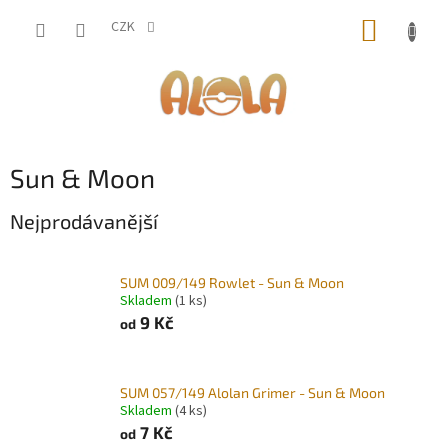
Přejít
NÁKUP
na
CZK
obsah
KOŠÍK
Sun & Moon
Nejprodávanější
SUM 009/149 Rowlet - Sun & Moon
Skladem
(1 ks)
9 Kč
od
SUM 057/149 Alolan Grimer - Sun & Moon
Skladem
(4 ks)
7 Kč
od