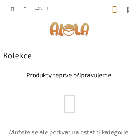
Přejít
NÁKUP
na
CZK
obsah
KOŠÍK
Kolekce
Produkty teprve připravujeme.
Můžete se ale podívat na ostatní kategorie.