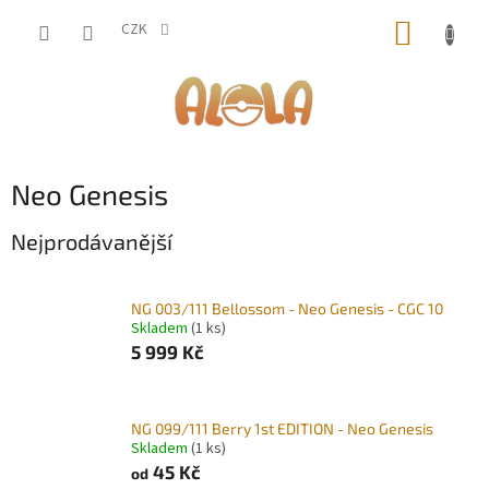
Přejít
NÁKUP
na
CZK
obsah
KOŠÍK
Neo Genesis
Nejprodávanější
NG 003/111 Bellossom - Neo Genesis - CGC 10
Skladem
(1 ks)
5 999 Kč
NG 099/111 Berry 1st EDITION - Neo Genesis
Skladem
(1 ks)
45 Kč
od