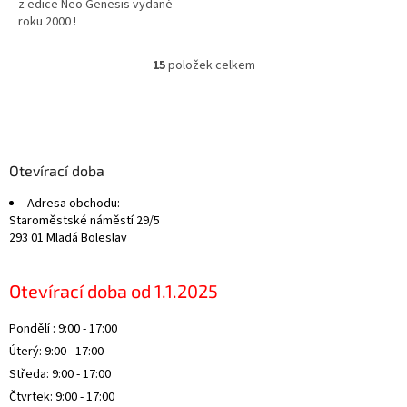
z edice Neo Genesis vydané
roku 2000 !
15
položek celkem
O
v
l
Z
á
á
d
p
a
a
Otevírací doba
c
t
í
Adresa obchodu:
í
p
Staroměstské náměstí 29/5
r
293 01 Mladá Boleslav
v
k
y
Otevírací doba od 1.1.2025
v
ý
Pondělí : 9:00 - 17:00
p
i
Úterý: 9:00 - 17:00
s
Středa: 9:00 - 17:00
u
Čtvrtek: 9:00 - 17:00