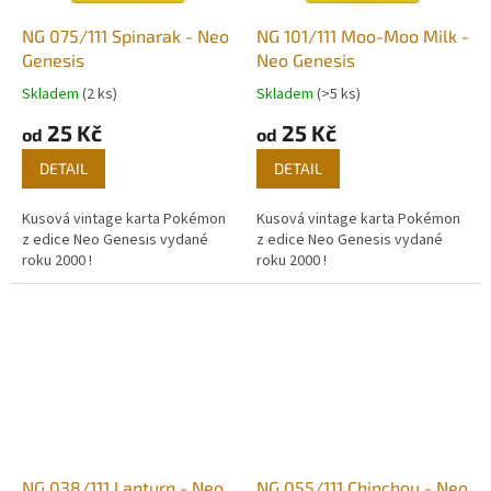
NG 075/111 Spinarak - Neo
NG 101/111 Moo-Moo Milk -
Genesis
Neo Genesis
Skladem
(2 ks)
Skladem
(>5 ks)
25 Kč
25 Kč
od
od
DETAIL
DETAIL
Kusová vintage karta Pokémon
Kusová vintage karta Pokémon
z edice Neo Genesis vydané
z edice Neo Genesis vydané
roku 2000 !
roku 2000 !
NG 038/111 Lanturn - Neo
NG 055/111 Chinchou - Neo