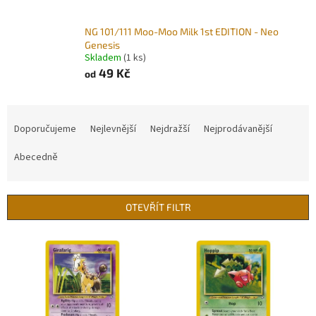
NG 101/111 Moo-Moo Milk 1st EDITION - Neo
Genesis
Skladem
(1 ks)
49 Kč
od
Ř
a
Doporučujeme
Nejlevnější
Nejdražší
Nejprodávanější
z
e
Abecedně
n
í
p
OTEVŘÍT FILTR
r
o
V
d
ý
u
p
k
i
t
s
ů