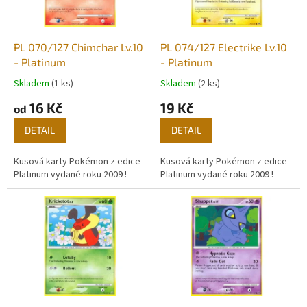
p
r
o
d
PL 070/127 Chimchar Lv.10
PL 074/127 Electrike Lv.10
u
- Platinum
- Platinum
k
Skladem
(1 ks)
Skladem
(2 ks)
t
16 Kč
19 Kč
ů
od
DETAIL
DETAIL
Kusová karty Pokémon z edice
Kusová karty Pokémon z edice
Platinum vydané roku 2009 !
Platinum vydané roku 2009 !