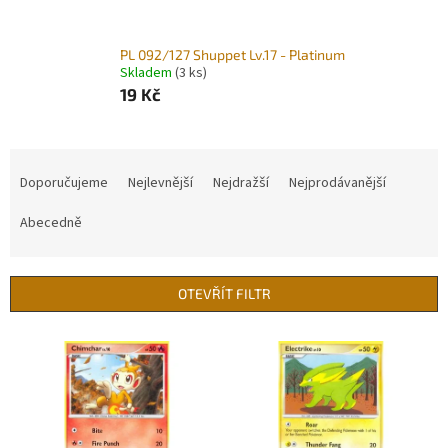
PL 092/127 Shuppet Lv.17 - Platinum
Skladem
(3 ks)
19 Kč
Ř
a
Doporučujeme
Nejlevnější
Nejdražší
Nejprodávanější
z
e
Abecedně
n
í
p
OTEVŘÍT FILTR
r
o
V
d
ý
u
p
k
i
t
s
ů