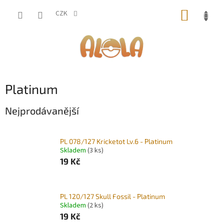
Přejít
NÁKUP
na
CZK
obsah
KOŠÍK
Platinum
Nejprodávanější
PL 078/127 Kricketot Lv.6 - Platinum
Skladem
(3 ks)
19 Kč
PL 120/127 Skull Fossil - Platinum
Skladem
(2 ks)
19 Kč