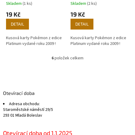
Skladem
(1 ks)
Skladem
(2 ks)
19 Kč
19 Kč
DETAIL
DETAIL
Kusová karty Pokémon z edice
Kusová karty Pokémon z edice
Platinum vydané roku 2009 !
Platinum vydané roku 2009 !
6
položek celkem
O
v
l
Z
á
á
d
p
a
a
Otevírací doba
c
t
í
Adresa obchodu:
í
p
Staroměstské náměstí 29/5
r
293 01 Mladá Boleslav
v
k
y
Otevírací doba od 1.1.2025
v