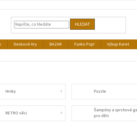
HLEDAT
y
Deskové Hry
BAZAR
Funko Pop!
Výkup Karet
Hrnky
Puzzle
Šampóny a sprchové ge
RETRO věci
pro děti