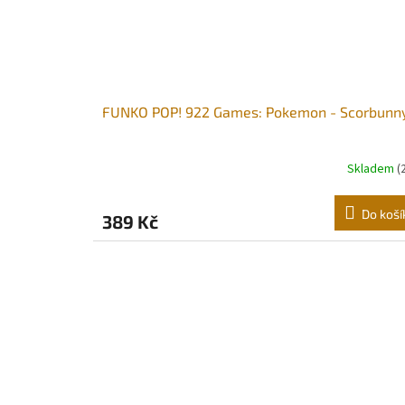
FUNKO POP! 922 Games: Pokemon - Scorbunn
Skladem
(
Do koší
389 Kč