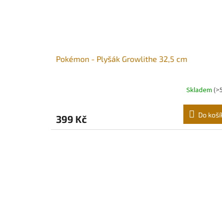
Pokémon - Plyšák Growlithe 32,5 cm
Skladem
(>
Do koší
399 Kč