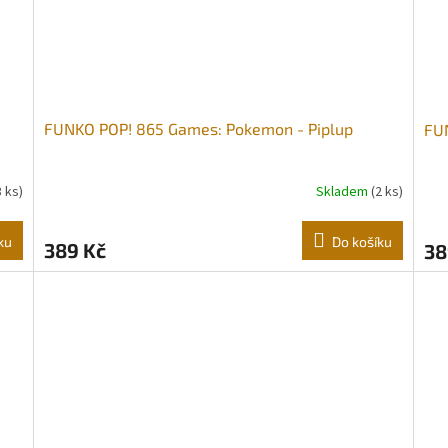
FUNKO POP! 865 Games: Pokemon - Piplup
FU
3 ks)
Skladem
(2 ks)
ku
Do košíku
389 Kč
38