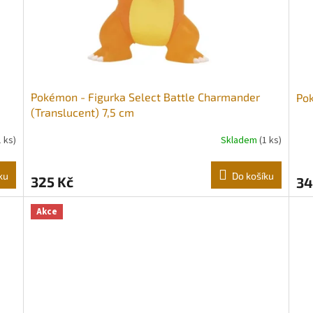
Pokémon - Figurka Select Battle Charmander
Po
(Translucent) 7,5 cm
1 ks)
Skladem
(1 ks)
ku
Do košíku
325 Kč
34
Akce