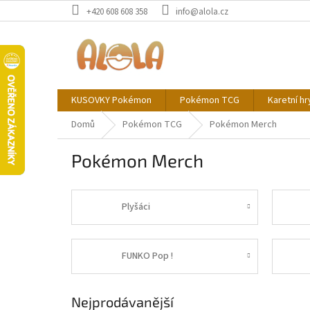
Přejít
+420 608 608 358
info@alola.cz
na
obsah
KUSOVKY Pokémon
Pokémon TCG
Karetní hr
Domů
Pokémon TCG
Pokémon Merch
Pokémon Merch
Plyšáci
FUNKO Pop !
Nejprodávanější