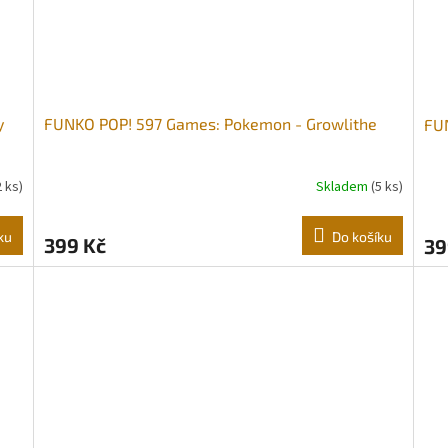
y
FUNKO POP! 597 Games: Pokemon - Growlithe
FU
2 ks)
Skladem
(5 ks)
ku
Do košíku
399 Kč
39