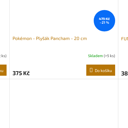
479 Kč
–21 %
Pokémon - Plyšák Pancham - 20 cm
FU
2 ks)
Skladem
(>5 ks)
ku
Do košíku
375 Kč
38