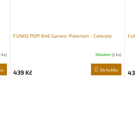
FUNKO POP! 848 Games: Pokemon - Caterpie
FU
5 ks)
Skladem
(1 ks)
ku
Do košíku
439 Kč
43