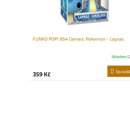
FUNKO POP! 864 Games: Pokemon - Lapras
Skladem
(
Do koší
359 Kč