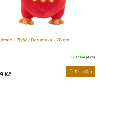
kémon - Plyšák Darumaka - 20 cm
Skladem
(4 ks)
Do košíku
9 Kč