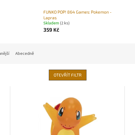
FUNKO POP! 864 Games: Pokemon -
Lapras
Skladem
(2 ks)
359 Kč
nější
Abecedně
OTEVŘÍT FILTR