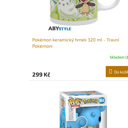
o
d
u
k
t
ů
Pokémon keramický hrnek 320 ml - Travní
Pokémoni
Skladem
(
Do koší
299 Kč