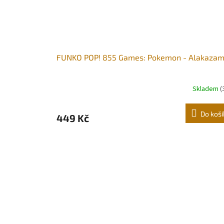
FUNKO POP! 855 Games: Pokemon - Alakaza
Skladem
(
Do koší
449 Kč
Z
á