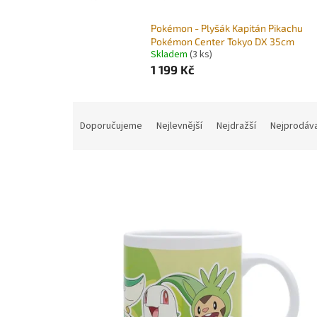
Pokémon - Plyšák Kapitán Pikachu
Pokémon Center Tokyo DX 35cm
Skladem
(3 ks)
1 199 Kč
Ř
a
Doporučujeme
Nejlevnější
Nejdražší
Nejprodáva
z
e
n
í
p
V
r
ý
o
p
d
i
u
s
k
p
t
r
ů