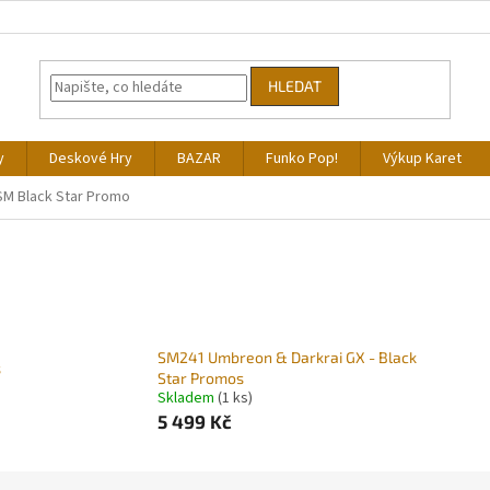
HLEDAT
y
Deskové Hry
BAZAR
Funko Pop!
Výkup Karet
SM Black Star Promo
SM241 Umbreon & Darkrai GX - Black
s
Star Promos
Skladem
(1 ks)
5 499 Kč