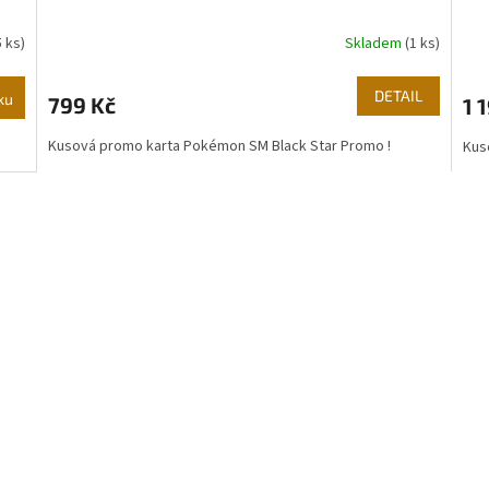
5 ks)
Skladem
(1 ks)
DETAIL
ku
799 Kč
1 
Kusová promo karta Pokémon SM Black Star Promo !
Kus