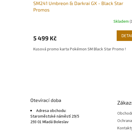
SM241 Umbreon & Darkrai GX - Black Star
Promos
Skladem
(
DETA
5 499 Kč
Kusová promo karta Pokémon SM Black Star Promo !
Z
á
p
a
t
Otevírací doba
Zákazn
í
Adresa obchodu:
Obchodn
Staroměstské náměstí 29/5
Ochrana
293 01 Mladá Boleslav
Kontakt