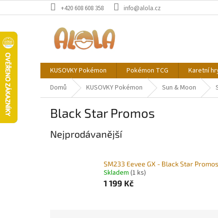
Přejít
+420 608 608 358
info@alola.cz
na
obsah
KUSOVKY Pokémon
Pokémon TCG
Karetní hr
Domů
KUSOVKY Pokémon
Sun & Moon
Black Star Promos
Nejprodávanější
SM233 Eevee GX - Black Star Promo
Skladem
(1 ks)
1 199 Kč
Ř