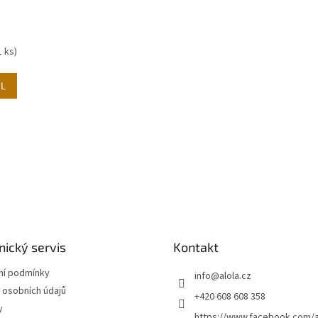
1 ks)
IL
O
v
l
á
d
a
c
í
ický servis
Kontakt
p
r
í podmínky
info
@
alola.cz
v
 osobních údajů
+420 608 608 358
k
y
y
https://www.facebook.com/a