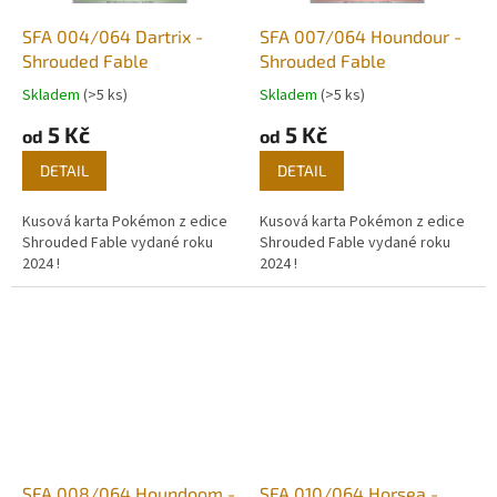
SFA 004/064 Dartrix -
SFA 007/064 Houndour -
Shrouded Fable
Shrouded Fable
Skladem
(>5 ks)
Skladem
(>5 ks)
5 Kč
5 Kč
od
od
DETAIL
DETAIL
Kusová karta Pokémon z edice
Kusová karta Pokémon z edice
Shrouded Fable vydané roku
Shrouded Fable vydané roku
2024 !
2024 !
SFA 008/064 Houndoom -
SFA 010/064 Horsea -