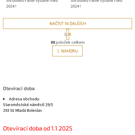
Shrouded Fable vydané roku
Shrouded Fable vydané roku
2024 !
2024 !
NAČÍST 16 DALŠÍCH
S
1
6
t
O
r
88
položek celkem
v
á
l
NAHORU
n
á
k
d
o
v
Z
a
á
c
á
n
í
p
í
p
a
Otevírací doba
r
t
v
Adresa obchodu:
í
k
Staroměstské náměstí 29/5
y
293 01 Mladá Boleslav
v
ý
p
Otevírací doba od 1.1.2025
i