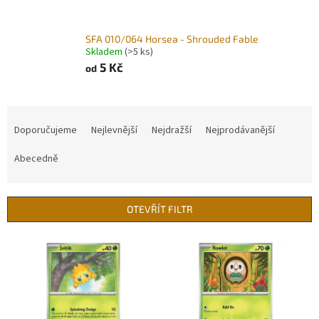
SFA 010/064 Horsea - Shrouded Fable
Skladem
(>5 ks)
5 Kč
od
Ř
a
Doporučujeme
Nejlevnější
Nejdražší
Nejprodávanější
z
e
Abecedně
n
í
p
OTEVŘÍT FILTR
r
o
V
d
ý
u
p
k
i
t
s
ů