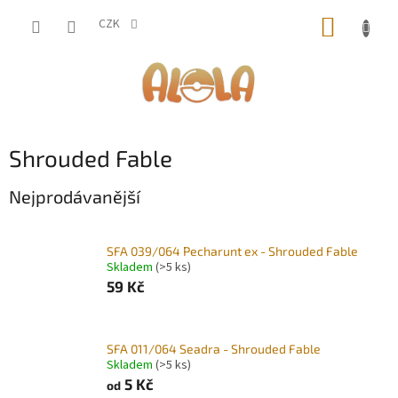
Přejít
NÁKUP
na
CZK
obsah
KOŠÍK
Shrouded Fable
Nejprodávanější
SFA 039/064 Pecharunt ex - Shrouded Fable
Skladem
(>5 ks)
59 Kč
SFA 011/064 Seadra - Shrouded Fable
Skladem
(>5 ks)
5 Kč
od