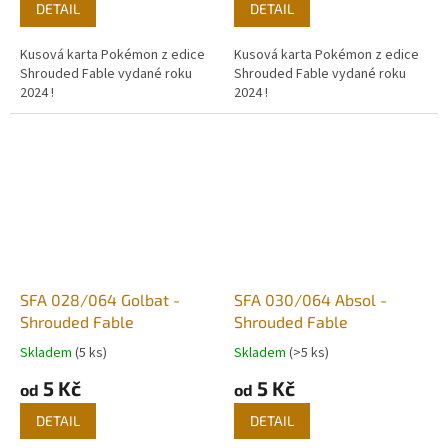
DETAIL
DETAIL
Kusová karta Pokémon z edice
Kusová karta Pokémon z edice
Shrouded Fable vydané roku
Shrouded Fable vydané roku
2024 !
2024 !
SFA 028/064 Golbat -
SFA 030/064 Absol -
Shrouded Fable
Shrouded Fable
Skladem
(5 ks)
Skladem
(>5 ks)
5 Kč
5 Kč
od
od
DETAIL
DETAIL