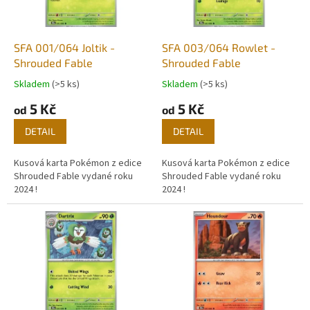
p
r
o
d
SFA 001/064 Joltik -
SFA 003/064 Rowlet -
u
Shrouded Fable
Shrouded Fable
k
Skladem
(>5 ks)
Skladem
(>5 ks)
t
5 Kč
5 Kč
ů
od
od
DETAIL
DETAIL
Kusová karta Pokémon z edice
Kusová karta Pokémon z edice
Shrouded Fable vydané roku
Shrouded Fable vydané roku
2024 !
2024 !