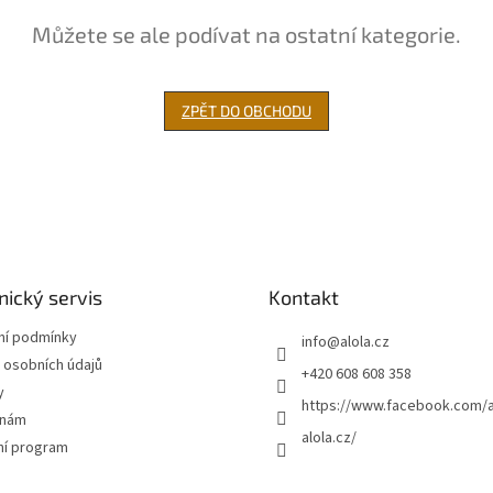
Můžete se ale podívat na ostatní kategorie.
ZPĚT DO OBCHODU
ický servis
Kontakt
í podmínky
info
@
alola.cz
 osobních údajů
+420 608 608 358
y
https://www.facebook.com/a
 nám
alola.cz/
ní program