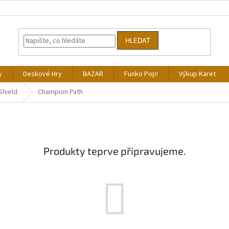
HLEDAT
y
Deskové Hry
BAZAR
Funko Pop!
Výkup Karet
Shield
Champion Path
Produkty teprve připravujeme.