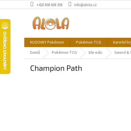
Přejít
+420 608 608 358
info@alola.cz
na
obsah
KUSOVKY Pokémon
Pokémon TCG
Karetní hr
Domů
Pokémon TCG
Dle edic
Sword & 
Champion Path