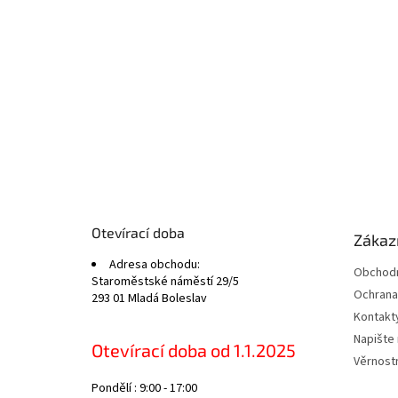
Z
á
p
a
t
Otevírací doba
Zákazn
í
Adresa obchodu:
Obchodn
Staroměstské náměstí 29/5
Ochrana
293 01 Mladá Boleslav
Kontakt
Napište
Otevírací doba od 1.1.2025
Věrnost
Pondělí : 9:00 - 17:00