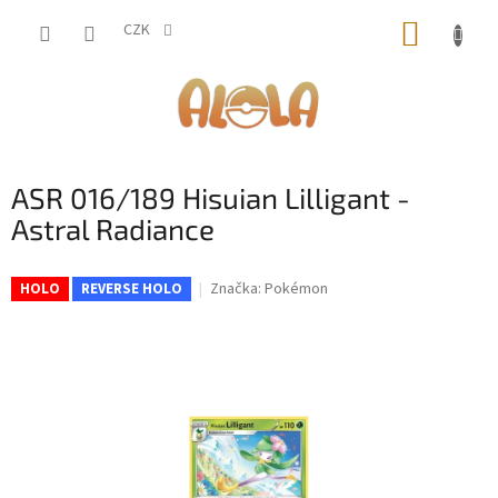
Přejít
NÁKUP
na
CZK
obsah
KOŠÍK
ASR 016/189 Hisuian Lilligant -
Astral Radiance
Značka:
Pokémon
HOLO
REVERSE HOLO