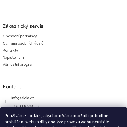
Zákaznický servis
Obchodní podmínky
Ochrana osobních údajů
Kontakty
Napište nám
Věrnostní program
Kontakt
info
@
alola.cz
+420 608 608 358
https://www.facebook.com/alolaCZ
Používáme cookies, abychom Vám umožnili pohodlné
prohlížení webu a díky analýze provozu webu neustále
alola.cz/