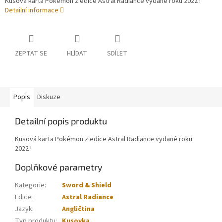
Kusová karta Pokémon z edice Astral Radiance vydané roku 2022 !
Detailní informace
ZEPTAT SE
HLÍDAT
SDÍLET
Popis
Diskuze
Detailní popis produktu
Kusová karta Pokémon z edice Astral Radiance vydané roku
2022 !
Doplňkové parametry
Kategorie
:
Sword & Shield
Edice
:
Astral Radiance
Jazyk
:
Angličtina
Typ produktu
:
Kusovka