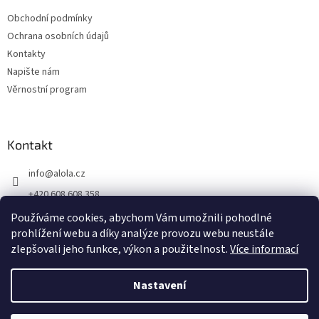
Obchodní podmínky
Ochrana osobních údajů
Kontakty
Napište nám
Věrnostní program
Kontakt
info
@
alola.cz
+420 608 608 358
https://www.facebook.com/alolaCZ
Používáme cookies, abychom Vám umožnili pohodlné
prohlížení webu a díky analýze provozu webu neustále
alola.cz/
zlepšovali jeho funkce, výkon a použitelnost.
Více informací
Nastavení
Vytvořil Shoptet