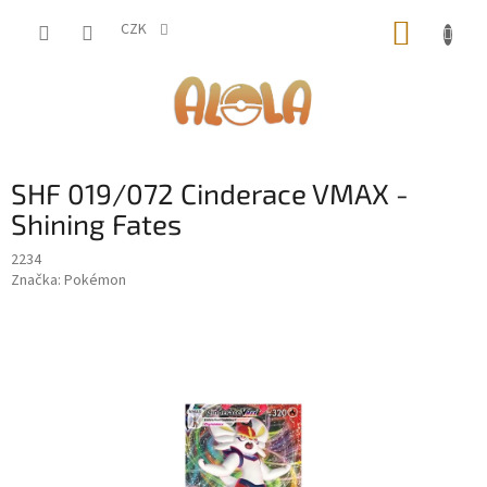
Přejít
NÁKUP
na
CZK
obsah
KOŠÍK
SHF 019/072 Cinderace VMAX -
Shining Fates
2234
Značka:
Pokémon