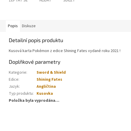
ZEPTAT SE
HLÍDAT
SDÍLET
Popis
Diskuze
Detailní popis produktu
Kusová karta Pokémon z edice Shining Fates vydané roku 2021 !
Doplňkové parametry
Kategorie
:
Sword & Shield
Edice
:
Shining Fates
Jazyk
:
Angličtina
Typ produktu
:
Kusovka
Položka byla vyprodána…
Z
á
p