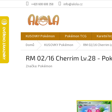
Přejít
+420 608 608 358
info@alola.cz
na
obsah
KUSOVKY Pokémon
Pokémon TCG
Karetní hr
Domů
KUSOVKY Pokémon
RM 02/16 Cherrim 
RM 02/16 Cherrim Lv.28 - P
Značka:
Pokémon