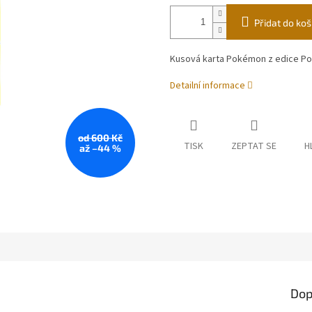
Přidat do koš
Kusová karta Pokémon z edice Po
Detailní informace
od 600 Kč
TISK
ZEPTAT SE
H
až –44 %
Dop