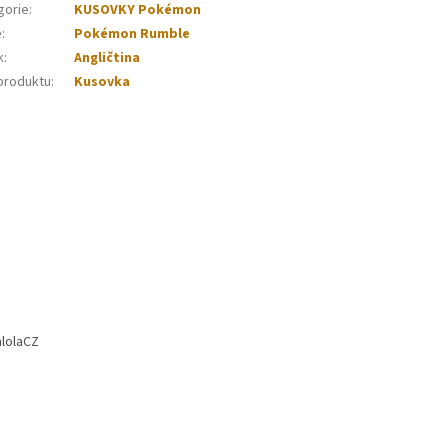
gorie
:
KUSOVKY Pokémon
e
:
Pokémon Rumble
k
:
Angličtina
produktu
:
Kusovka
lolaCZ