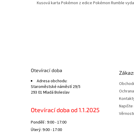
Kusová karta Pokémon z edice Pokémon Rumble vydan
Z
á
p
a
t
Otevírací doba
Zákazn
í
Adresa obchodu:
Obchodn
Staroměstské náměstí 29/5
Ochrana
293 01 Mladá Boleslav
Kontakt
Napište
Otevírací doba od 1.1.2025
Věrnost
Pondělí : 9:00 - 17:00
Úterý: 9:00 - 17:00