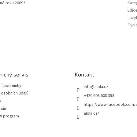
é roku 2009 !
Kate
Edic
Jazy
Typ 
ický servis
Kontakt
í podmínky
info
@
alola.cz
 osobních údajů
+420 608 608 358
y
https://www.facebook.com/a
 nám
alola.cz/
ní program