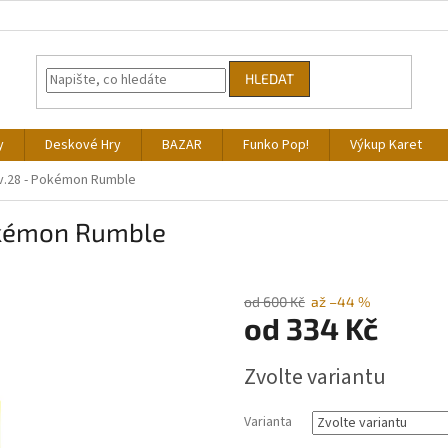
HLEDAT
y
Deskové Hry
BAZAR
Funko Pop!
Výkup Karet
Lv.28 - Pokémon Rumble
okémon Rumble
od 600 Kč
až –44 %
od
334 Kč
Měrná
Zvolte variantu
cena:
Varianta