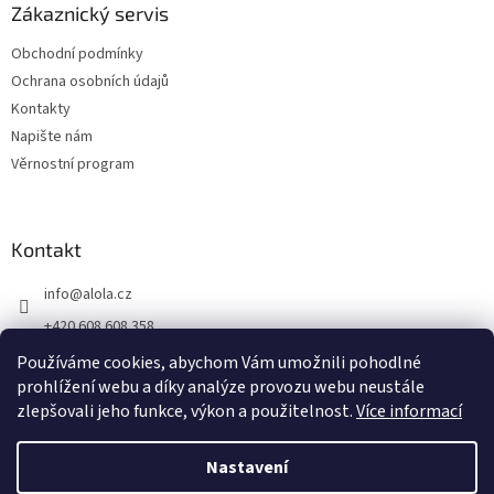
Zákaznický servis
Obchodní podmínky
Ochrana osobních údajů
Kontakty
Napište nám
Věrnostní program
Kontakt
info
@
alola.cz
+420 608 608 358
https://www.facebook.com/alolaCZ
Používáme cookies, abychom Vám umožnili pohodlné
prohlížení webu a díky analýze provozu webu neustále
alola.cz/
zlepšovali jeho funkce, výkon a použitelnost.
Více informací
Nastavení
Vytvořil Shoptet