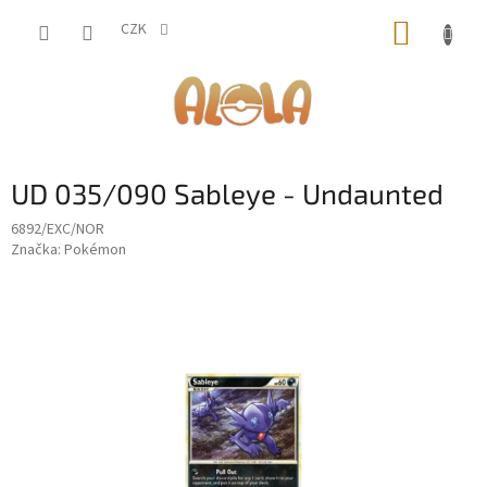
Přejít
NÁKUP
na
CZK
obsah
KOŠÍK
UD 035/090 Sableye - Undaunted
6892/EXC/NOR
Značka:
Pokémon