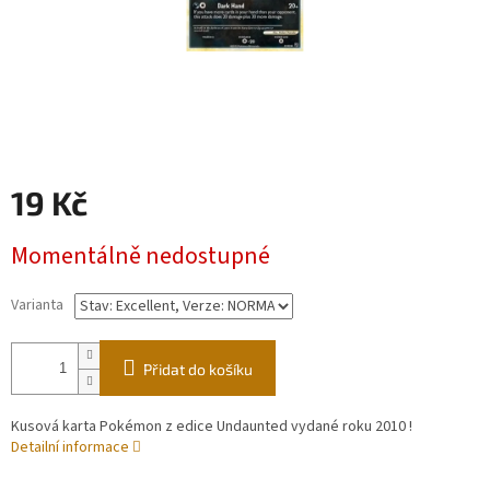
19 Kč
Měrná
Momentálně nedostupné
cena:
Varianta
Přidat do košíku
Kusová karta Pokémon z edice Undaunted vydané roku 2010 !
Detailní informace