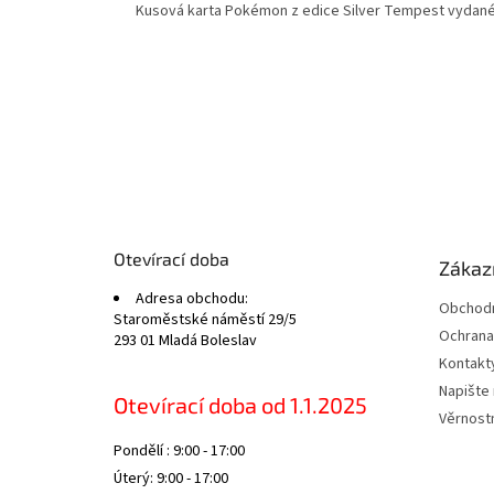
Kusová karta Pokémon z edice Silver Tempest vydané 
Z
á
p
a
t
Otevírací doba
Zákazn
í
Adresa obchodu:
Obchodn
Staroměstské náměstí 29/5
Ochrana
293 01 Mladá Boleslav
Kontakt
Napište
Otevírací doba od 1.1.2025
Věrnost
Pondělí : 9:00 - 17:00
Úterý: 9:00 - 17:00