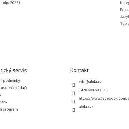
roku 2022 !
Kate
Edic
Jazy
Typ 
ický servis
Kontakt
í podmínky
info
@
alola.cz
 osobních údajů
+420 608 608 358
y
https://www.facebook.com/a
 nám
alola.cz/
ní program