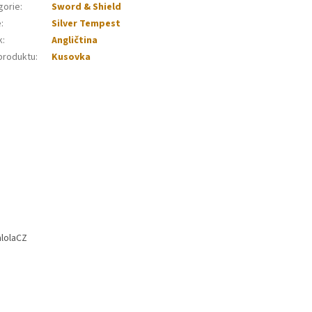
gorie
:
Sword & Shield
e
:
Silver Tempest
k
:
Angličtina
produktu
:
Kusovka
lolaCZ