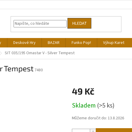
HLEDAT
y
Deskové Hry
BAZAR
Funko Pop!
Výkup Karet
SIT 035/195 Omastar V - Silver Tempest
er Tempest
7480
49 Kč
Měrná
Skladem
(>5 ks)
cena:
Můžeme doručit do:
13.8.2026