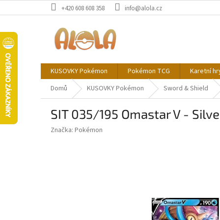
Přejít
+420 608 608 358
info@alola.cz
na
obsah
KUSOVKY Pokémon
Pokémon TCG
Karetní hr
Domů
KUSOVKY Pokémon
Sword & Shield
SIT 035/195 Omastar V - Silv
Značka:
Pokémon