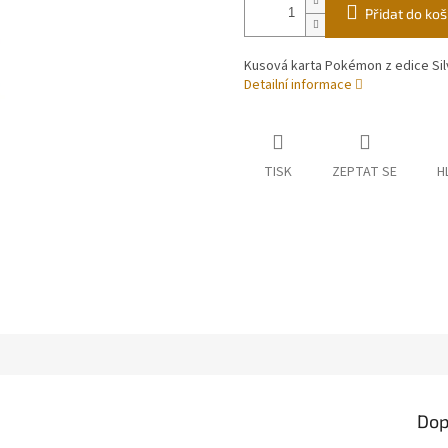
Přidat do koš
Kusová karta Pokémon z edice Sil
Detailní informace
TISK
ZEPTAT SE
H
Dop