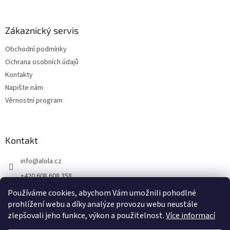
Zákaznický servis
Obchodní podmínky
Ochrana osobních údajů
Kontakty
Napište nám
Věrnostní program
Kontakt
info
@
alola.cz
+420 608 608 358
https://www.facebook.com/alolaCZ
Používáme cookies, abychom Vám umožnili pohodlné
prohlížení webu a díky analýze provozu webu neustále
alola.cz/
zlepšovali jeho funkce, výkon a použitelnost.
Více informací