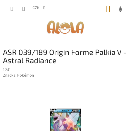
Přejít
NÁKUP
na
CZK
obsah
KOŠÍK
ASR 039/189 Origin Forme Palkia V -
Astral Radiance
1241
Značka:
Pokémon