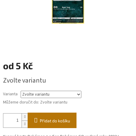
od
5 Kč
Měrná
Zvolte variantu
cena:
Varianta
Můžeme doručit do:
Zvolte variantu
Přidat do košíku