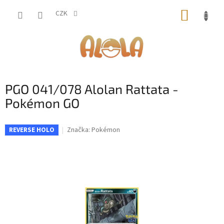
Přejít
NÁKUP
na
CZK
obsah
KOŠÍK
PGO 041/078 Alolan Rattata -
Pokémon GO
Značka:
Pokémon
REVERSE HOLO