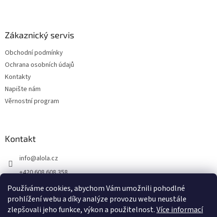
Zákaznický servis
Obchodní podmínky
Ochrana osobních údajů
Kontakty
Napište nám
Věrnostní program
Kontakt
info
@
alola.cz
+420 608 608 358
https://www.facebook.com/alolaCZ
Používáme cookies, abychom Vám umožnili pohodlné
prohlížení webu a díky analýze provozu webu neustále
alola.cz/
zlepšovali jeho funkce, výkon a použitelnost.
Více informací