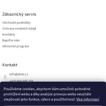
Zákaznický servis
Obchodní podmínky
Ochrana osobních údajů
Kontakty
Napište nám
Věrnostní program
Kontakt
info
@
alola.cz
+420 608 608 358
https://www.facebook.com/alolaCZ
Používáme cookies, abychom Vám umožnili pohodlné
prohlížení webu a díky analýze provozu webu neustále
alola.cz/
zlepšovali jeho funkce, výkon a použitelnost.
Více informací