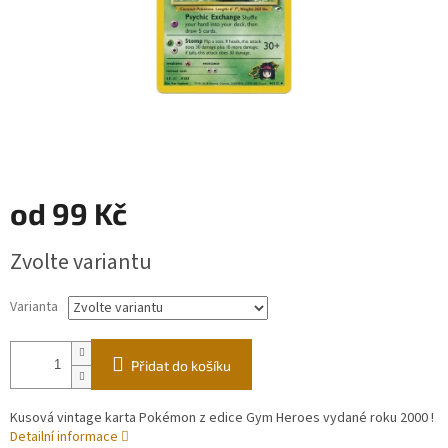
od
99 Kč
Měrná
Zvolte variantu
cena:
Varianta
Přidat do košíku
Kusová vintage karta Pokémon z edice Gym Heroes vydané roku 2000 !
Detailní informace