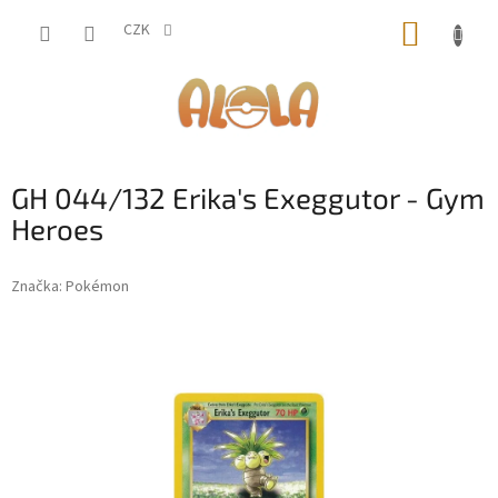
Přejít
NÁKUP
na
CZK
obsah
KOŠÍK
GH 044/132 Erika's Exeggutor - Gym
Heroes
Značka:
Pokémon