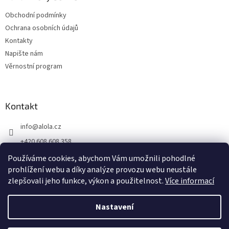
Obchodní podmínky
Ochrana osobních údajů
Kontakty
Napište nám
Věrnostní program
Kontakt
info
@
alola.cz
+420 608 608 358
https://www.facebook.com/alolaCZ
Používáme cookies, abychom Vám umožnili pohodlné
prohlížení webu a díky analýze provozu webu neustále
alola.cz/
zlepšovali jeho funkce, výkon a použitelnost.
Více informací
Nastavení
Vytvořil Shoptet