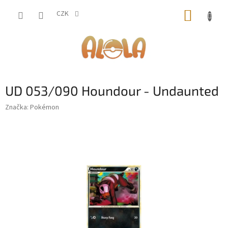
Přejít
NÁKUP
na
CZK
obsah
KOŠÍK
UD 053/090 Houndour - Undaunted
Značka:
Pokémon