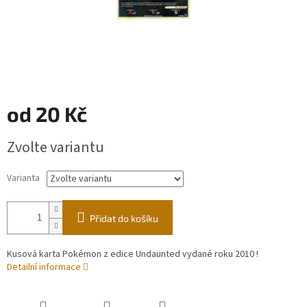
od
20 Kč
Měrná
Zvolte variantu
cena:
Varianta
Přidat do košíku
Kusová karta Pokémon z edice Undaunted vydané roku 2010 !
Detailní informace