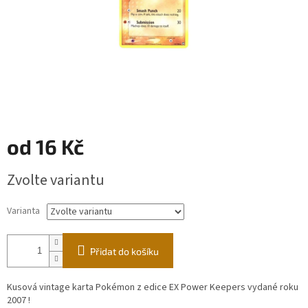
od
16 Kč
Měrná
Zvolte variantu
cena:
Varianta
Přidat do košíku
Kusová vintage karta Pokémon z edice EX Power Keepers vydané roku
2007 !