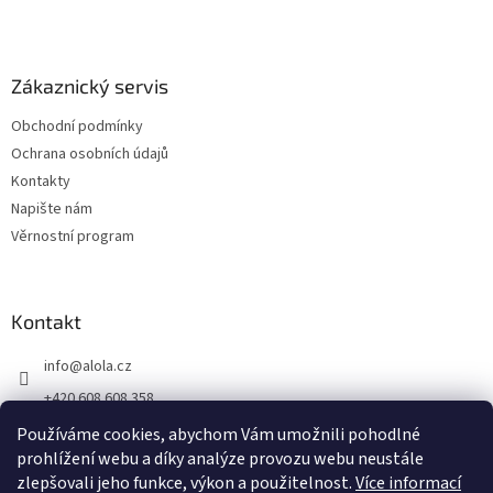
Zákaznický servis
Obchodní podmínky
Ochrana osobních údajů
Kontakty
Napište nám
Věrnostní program
Kontakt
info
@
alola.cz
+420 608 608 358
https://www.facebook.com/alolaCZ
Používáme cookies, abychom Vám umožnili pohodlné
prohlížení webu a díky analýze provozu webu neustále
alola.cz/
zlepšovali jeho funkce, výkon a použitelnost.
Více informací