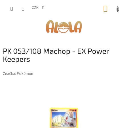
Přejít
NÁKUP
na
CZK
obsah
KOŠÍK
PK 053/108 Machop - EX Power
Keepers
Značka:
Pokémon