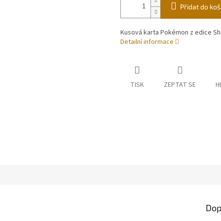
Přidat do koš
Kusová karta Pokémon z edice Shi
Detailní informace
TISK
ZEPTAT SE
H
Dop