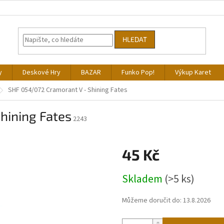
HLEDAT
y
Deskové Hry
BAZAR
Funko Pop!
Výkup Karet
SHF 054/072 Cramorant V - Shining Fates
hining Fates
2243
45 Kč
Měrná
Skladem
(>5 ks)
cena:
Můžeme doručit do:
13.8.2026