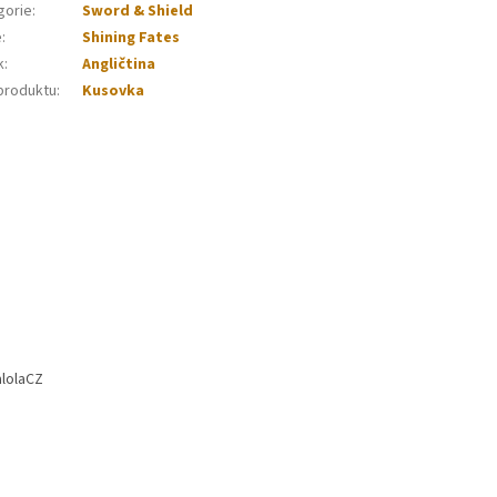
gorie
:
Sword & Shield
e
:
Shining Fates
k
:
Angličtina
produktu
:
Kusovka
lolaCZ