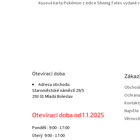
Kusová karta Pokémon z edice Shining Fates vydané r
Z
á
p
a
t
Otevírací doba
Zákazn
í
Adresa obchodu:
Obchodn
Staroměstské náměstí 29/5
Ochrana
293 01 Mladá Boleslav
Kontakt
Napište
Otevírací doba od 1.1.2025
Věrnost
Pondělí : 9:00 - 17:00
Úterý: 9:00 - 17:00