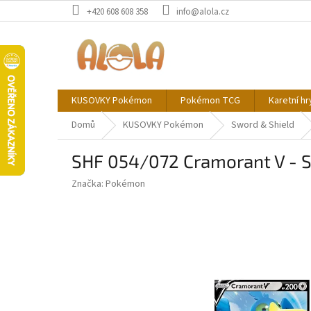
Přejít
+420 608 608 358
info@alola.cz
na
obsah
KUSOVKY Pokémon
Pokémon TCG
Karetní hr
Domů
KUSOVKY Pokémon
Sword & Shield
SHF 054/072 Cramorant V - S
Značka:
Pokémon