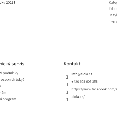
oku 2021 !
Kate
Edic
Jazy
Typ 
ický servis
Kontakt
í podmínky
info
@
alola.cz
 osobních údajů
+420 608 608 358
y
https://www.facebook.com/a
 nám
alola.cz/
ní program