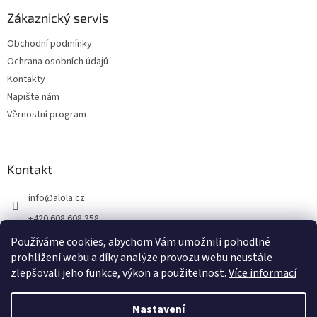
Zákaznický servis
Obchodní podmínky
Ochrana osobních údajů
Kontakty
Napište nám
Věrnostní program
Kontakt
info
@
alola.cz
+420 608 608 358
https://www.facebook.com/alolaCZ
Používáme cookies, abychom Vám umožnili pohodlné
prohlížení webu a díky analýze provozu webu neustále
alola.cz/
zlepšovali jeho funkce, výkon a použitelnost.
Více informací
Nastavení
Vytvořil Shoptet