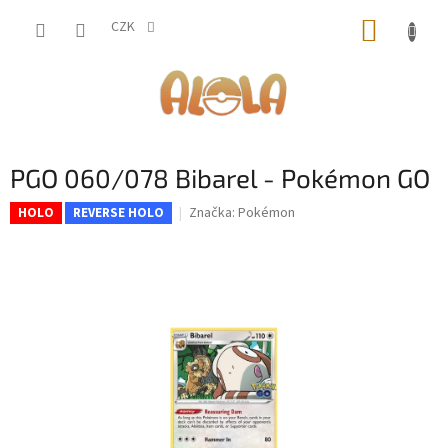
Přejít
NÁKUP
na
CZK
obsah
KOŠÍK
PGO 060/078 Bibarel - Pokémon GO
Značka:
Pokémon
HOLO
REVERSE HOLO