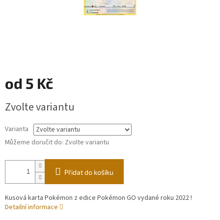
od
5 Kč
Měrná
Zvolte variantu
cena:
Varianta
Můžeme doručit do:
Zvolte variantu
Přidat do košíku
Kusová karta Pokémon z edice Pokémon GO vydané roku 2022 !
Detailní informace