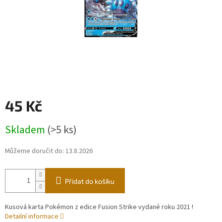
45 Kč
Měrná
Skladem
(>5 ks)
cena:
Můžeme doručit do:
13.8.2026
Přidat do košíku
Kusová karta Pokémon z edice Fusion Strike vydané roku 2021 !
Detailní informace