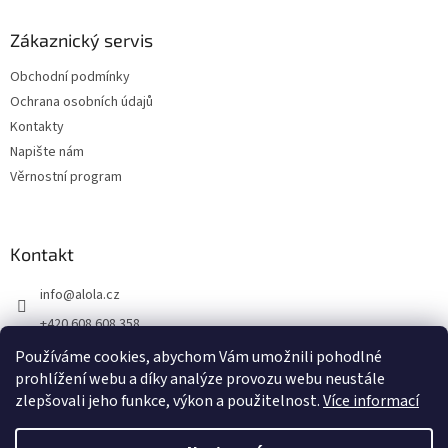
Zákaznický servis
Obchodní podmínky
Ochrana osobních údajů
Kontakty
Napište nám
Věrnostní program
Kontakt
info
@
alola.cz
+420 608 608 358
https://www.facebook.com/alolaCZ
Používáme cookies, abychom Vám umožnili pohodlné
prohlížení webu a díky analýze provozu webu neustále
alola.cz/
zlepšovali jeho funkce, výkon a použitelnost.
Více informací