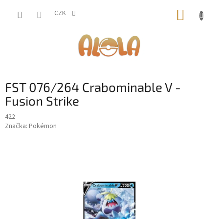
Přejít
NÁKUP
na
CZK
obsah
KOŠÍK
FST 076/264 Crabominable V -
Fusion Strike
422
Značka:
Pokémon