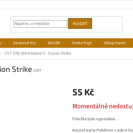
HLEDAT
y
Deskové Hry
BAZAR
Funko Pop!
Výkup Karet
FST 078/264 Inteleon V - Fusion Strike
ion Strike
1097
55 Kč
Měrná
Momentálně nedostu
cena:
Položka byla vyprodána…
Kusová karta Pokémon z edice Fus