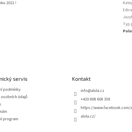
ku 2021 !
Kate
Edic
Jazy
Typ 
Polo
ický servis
Kontakt
í podmínky
info
@
alola.cz
 osobních údajů
+420 608 608 358
y
https://www.facebook.com/a
 nám
alola.cz/
ní program