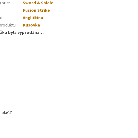
gorie
:
Sword & Shield
e
:
Fusion Strike
k
:
Angličtina
produktu
:
Kusovka
žka byla vyprodána…
lolaCZ