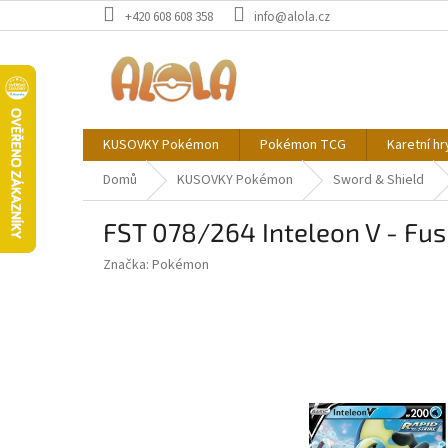
Přejít
+420 608 608 358
info@alola.cz
na
obsah
KUSOVKY Pokémon
Pokémon TCG
Karetní hr
Domů
KUSOVKY Pokémon
Sword & Shield
FST 078/264 Inteleon V - Fus
Značka:
Pokémon