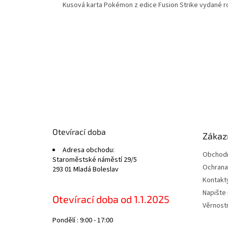
Kusová karta Pokémon z edice Fusion Strike vydané ro
Z
á
p
a
t
Otevírací doba
Zákazn
í
Adresa obchodu:
Obchodn
Staroměstské náměstí 29/5
Ochrana
293 01 Mladá Boleslav
Kontakt
Napište
Otevírací doba od 1.1.2025
Věrnost
Pondělí : 9:00 - 17:00