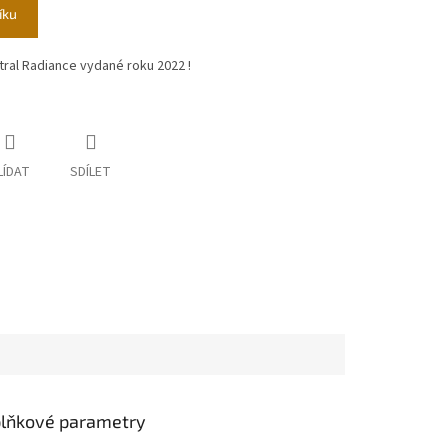
íku
ral Radiance vydané roku 2022 !
LÍDAT
SDÍLET
lňkové parametry