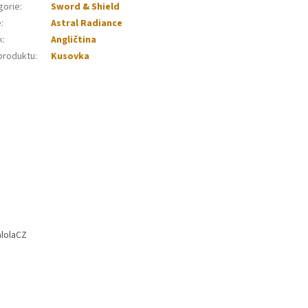
gorie
:
Sword & Shield
e
:
Astral Radiance
k
:
Angličtina
produktu
:
Kusovka
lolaCZ