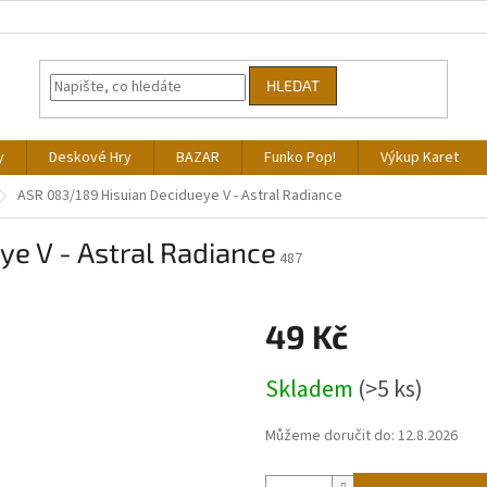
HLEDAT
y
Deskové Hry
BAZAR
Funko Pop!
Výkup Karet
ASR 083/189 Hisuian Decidueye V - Astral Radiance
e V - Astral Radiance
487
49 Kč
Měrná
Skladem
(>5 ks)
cena:
Můžeme doručit do:
12.8.2026