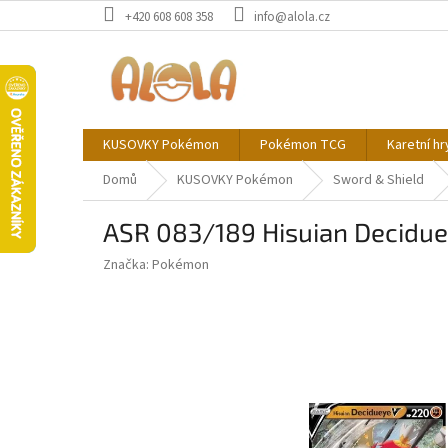
Přejít
+420 608 608 358
info@alola.cz
na
obsah
KUSOVKY Pokémon
Pokémon TCG
Karetní hr
Domů
KUSOVKY Pokémon
Sword & Shield
ASR 083/189 Hisuian Deciduey
Značka:
Pokémon