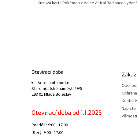
Kusová karta Pokémon z edice Astral Radiance vydané
Z
á
p
a
t
Otevírací doba
Zákazn
í
Adresa obchodu:
Obchodn
Staroměstské náměstí 29/5
Ochrana
293 01 Mladá Boleslav
Kontakt
Napište
Otevírací doba od 1.1.2025
Věrnost
Pondělí : 9:00 - 17:00
Úterý: 9:00 - 17:00