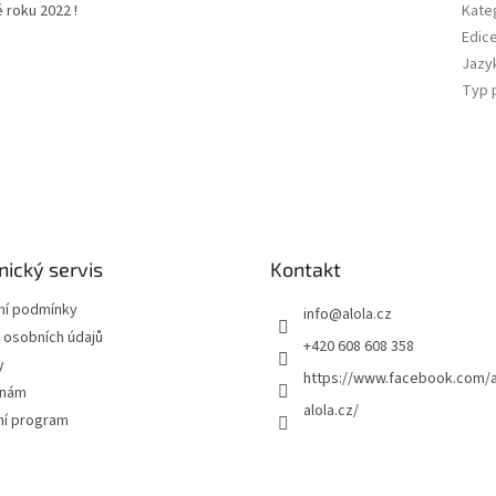
 roku 2022 !
Kate
Edic
Jazy
Typ 
ický servis
Kontakt
í podmínky
info
@
alola.cz
 osobních údajů
+420 608 608 358
y
https://www.facebook.com/a
 nám
alola.cz/
ní program