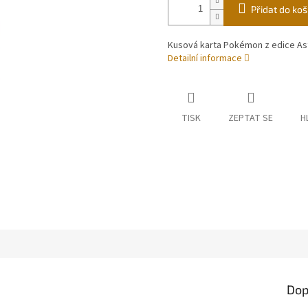
Přidat do koš
Kusová karta Pokémon z edice Ast
Detailní informace
TISK
ZEPTAT SE
H
Dop