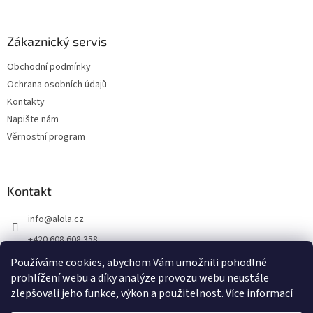
Zákaznický servis
Obchodní podmínky
Ochrana osobních údajů
Kontakty
Napište nám
Věrnostní program
Kontakt
info
@
alola.cz
+420 608 608 358
https://www.facebook.com/alolaCZ
Používáme cookies, abychom Vám umožnili pohodlné
prohlížení webu a díky analýze provozu webu neustále
alola.cz/
zlepšovali jeho funkce, výkon a použitelnost.
Více informací