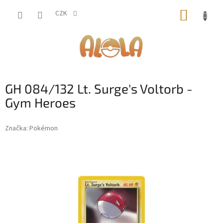
Přejít
NÁKUP
na
CZK
obsah
KOŠÍK
GH 084/132 Lt. Surge's Voltorb -
Gym Heroes
Značka:
Pokémon