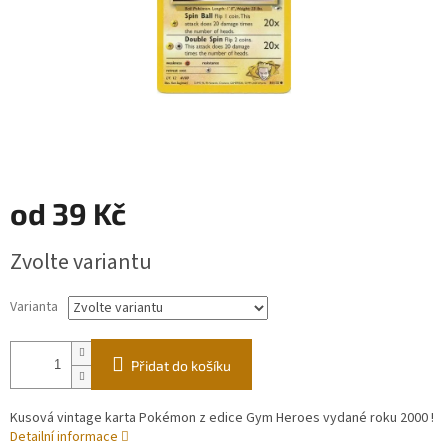
od
39 Kč
Měrná
Zvolte variantu
cena:
Varianta
Přidat do košíku
Kusová vintage karta Pokémon z edice Gym Heroes vydané roku 2000 !
Detailní informace