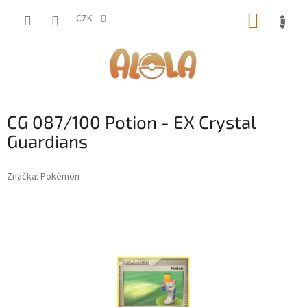
Přejít
NÁKUP
na
CZK
obsah
KOŠÍK
CG 087/100 Potion - EX Crystal
Guardians
Značka:
Pokémon