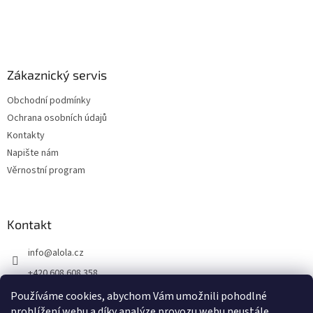
Zákaznický servis
Obchodní podmínky
Ochrana osobních údajů
Kontakty
Napište nám
Věrnostní program
Kontakt
info
@
alola.cz
+420 608 608 358
https://www.facebook.com/alolaCZ
Používáme cookies, abychom Vám umožnili pohodlné
prohlížení webu a díky analýze provozu webu neustále