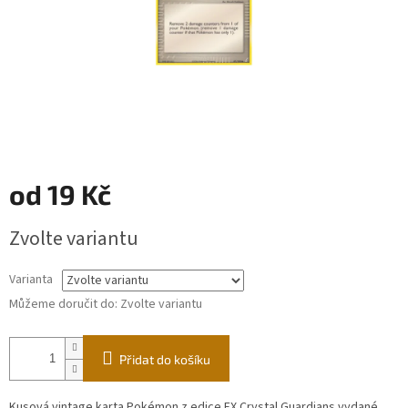
od
19 Kč
Měrná
Zvolte variantu
cena:
Varianta
Můžeme doručit do:
Zvolte variantu
Přidat do košíku
Kusová vintage karta Pokémon z edice EX Crystal Guardians vydané