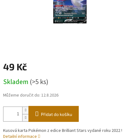
49 Kč
Měrná
Skladem
(>5 ks)
cena:
Můžeme doručit do:
12.8.2026
Přidat do košíku
Kusová karta Pokémon z edice Brilliant Stars vydané roku 2022 !
Detailní informace