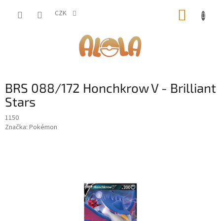
Přejít
NÁKUP
na
CZK
obsah
KOŠÍK
BRS 088/172 Honchkrow V - Brilliant
Stars
1150
Značka:
Pokémon