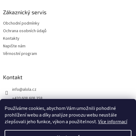
Zákaznický servis
Obchodní podmínky
Ochrana osobních údajů
Kontakty
Napište nám
Věrnostní program
Kontakt
info
@
alola.cz
+420 608 608 358
https://www.facebook.com/alolaCZ
Používáme cookies, abychom Vám umožnili pohodlné
prohlížení webu a díky analýze provozu webu neustále
alola.cz/
zlepšovali jeho funkce, výkon a použitelnost.
Více informací