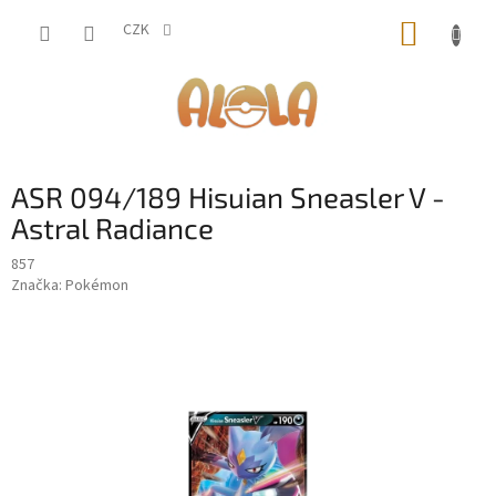
Přejít
NÁKUP
na
CZK
obsah
KOŠÍK
ASR 094/189 Hisuian Sneasler V -
Astral Radiance
857
Značka:
Pokémon