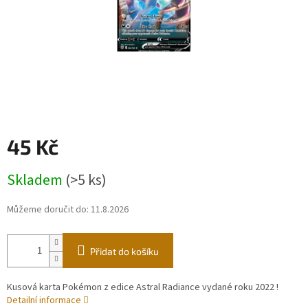
45 Kč
Měrná
Skladem
(>5 ks)
cena:
Můžeme doručit do:
11.8.2026
Přidat do košíku
Kusová karta Pokémon z edice Astral Radiance vydané roku 2022 !
Detailní informace