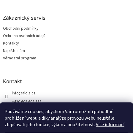
Zákaznický servis
Obchodní podmínky
Ochrana osobních údajů
Kontakty
Napište nám
Věrnostní program
Kontakt
info
@
alola.cz
+420 608 608 358
https://www.facebook.com/alolaCZ
Používáme cookies, abychom Vám umožnili pohodlné
prohlížení webu a díky analýze provozu webu neustále
alola.cz/
zlepšovali jeho funkce, výkon a použitelnost.
Více informací