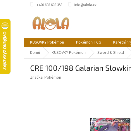
Přejít
+420 608 608 358
info@alola.cz
na
obsah
KUSOVKY Pokémon
Pokémon TCG
Karetní hr
Domů
KUSOVKY Pokémon
Sword & Shield
CRE 100/198 Galarian Slowkin
Značka:
Pokémon