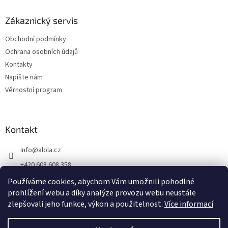
Zákaznický servis
Obchodní podmínky
Ochrana osobních údajů
Kontakty
Napište nám
Věrnostní program
Kontakt
info
@
alola.cz
+420 608 608 358
https://www.facebook.com/alolaCZ
Používáme cookies, abychom Vám umožnili pohodlné
prohlížení webu a díky analýze provozu webu neustále
alola.cz/
zlepšovali jeho funkce, výkon a použitelnost.
Více informací