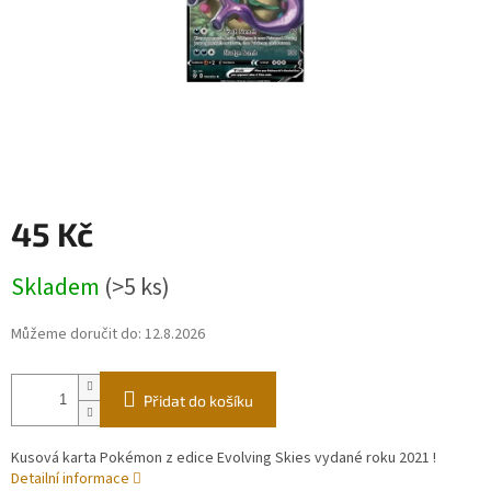
45 Kč
Měrná
Skladem
(>5 ks)
cena:
Můžeme doručit do:
12.8.2026
Přidat do košíku
Kusová karta Pokémon z edice Evolving Skies vydané roku 2021 !
Detailní informace