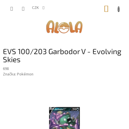
Přejít
NÁKUP
na
CZK
obsah
KOŠÍK
EVS 100/203 Garbodor V - Evolving
Skies
698
Značka:
Pokémon