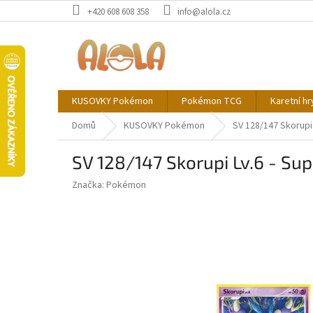
Přejít
+420 608 608 358
info@alola.cz
na
obsah
KUSOVKY Pokémon
Pokémon TCG
Karetní hr
Domů
KUSOVKY Pokémon
SV 128/147 Skorupi
SV 128/147 Skorupi Lv.6 - Su
Značka:
Pokémon