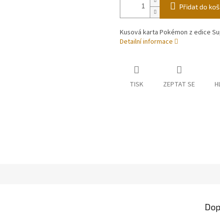
Přidat do koš
Kusová karta Pokémon z edice Su
Detailní informace
TISK
ZEPTAT SE
H
Dop