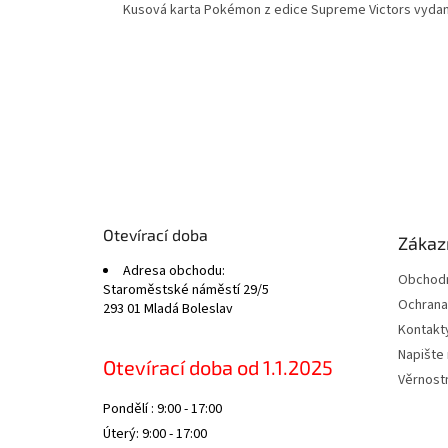
Kusová karta Pokémon z edice Supreme Victors vydan
Z
á
p
a
t
Otevírací doba
Zákazn
í
Adresa obchodu:
Obchodn
Staroměstské náměstí 29/5
Ochrana
293 01 Mladá Boleslav
Kontakt
Napište
Otevírací doba od 1.1.2025
Věrnost
Pondělí : 9:00 - 17:00
Úterý: 9:00 - 17:00