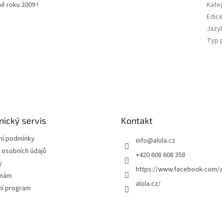
é roku 2009 !
Kate
Edic
Jazy
Typ 
ický servis
Kontakt
í podmínky
info
@
alola.cz
 osobních údajů
+420 608 608 358
y
https://www.facebook.com/a
 nám
alola.cz/
ní program