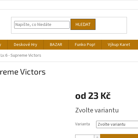
HLEDAT
y
Deskové Hry
BAZAR
Funko Pop!
Výkup Karet
 Lv.6 - Supreme Victors
preme Victors
od
23 Kč
Měrná
Zvolte variantu
cena:
Varianta