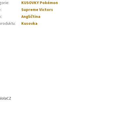
gorie
:
KUSOVKY Pokémon
e
:
Supreme Victors
k
:
Angličtina
produktu
:
Kusovka
lolaCZ