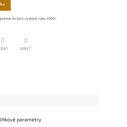
íku
preme Victors vydané roku 2009 !
LÍDAT
SDÍLET
lňkové parametry