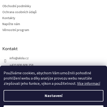
Obchodní podmínky
Ochrana osobních údajů
Kontakty
Napište nám
Věrnostní program
Kontakt
info
@
alola.cz
+420 608 608 358
https://www.facebook.com/alolaCZ
Používáme cookies, abychom Vám umožnili pohodlné
prohlížení webu a díky analýze provozu webu neustále
alola.cz/
zlepšovali jeho funkce, výkon a použitelnost.
Více informací
Nastavení
Vytvořil Shoptet