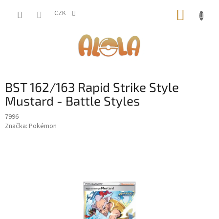
Přejít
NÁKUP
na
CZK
obsah
KOŠÍK
BST 162/163 Rapid Strike Style
Mustard - Battle Styles
7996
Značka:
Pokémon