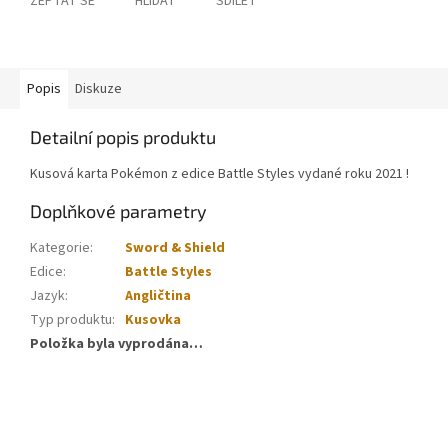
ZEPTAT SE
HLÍDAT
SDÍLET
Popis
Diskuze
Detailní popis produktu
Kusová karta Pokémon z edice Battle Styles vydané roku 2021 !
Doplňkové parametry
Kategorie
:
Sword & Shield
Edice
:
Battle Styles
Jazyk
:
Angličtina
Typ produktu
:
Kusovka
Položka byla vyprodána…
Z
á
p