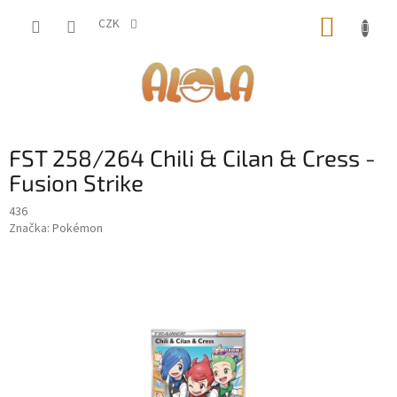
Přejít
NÁKUP
na
CZK
obsah
KOŠÍK
FST 258/264 Chili & Cilan & Cress -
Fusion Strike
436
Značka:
Pokémon