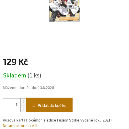
129 Kč
Měrná
Skladem
(1 ks)
cena:
Můžeme doručit do:
13.8.2026
Přidat do košíku
Kusová karta Pokémon z edice Fusion Strike vydané roku 2021 !
Detailní informace