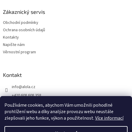
Zákaznický servis
Obchodní podmínky
Ochrana osobních údajů
Kontakty
Napište nám
Věrnostní program
Kontakt
info
@
alola.cz
+420 608 608 358
https://www.facebook.com/alolaCZ
Používáme cookies, abychom Vám umožnili pohodlné
prohlížení webu a díky analýze provozu webu neustále
alola.cz/
zlepšovali jeho funkce, výkon a použitelnost.
Více informací