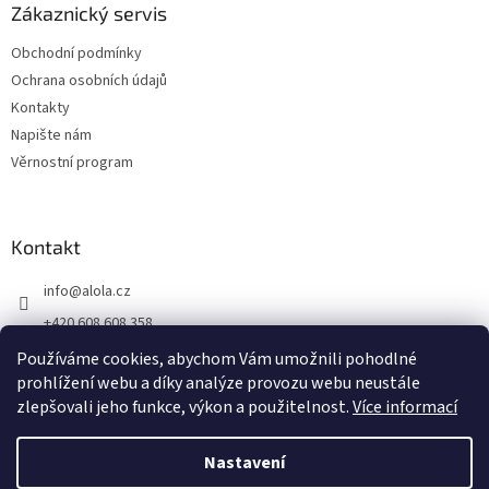
Zákaznický servis
Obchodní podmínky
Ochrana osobních údajů
Kontakty
Napište nám
Věrnostní program
Kontakt
info
@
alola.cz
+420 608 608 358
https://www.facebook.com/alolaCZ
Používáme cookies, abychom Vám umožnili pohodlné
prohlížení webu a díky analýze provozu webu neustále
alola.cz/
zlepšovali jeho funkce, výkon a použitelnost.
Více informací
Nastavení
Vytvořil Shoptet