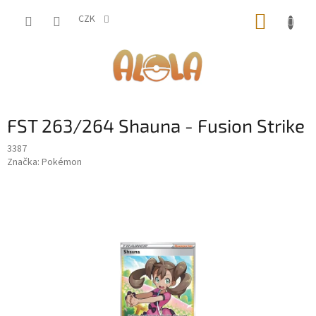
Přejít
NÁKUP
na
CZK
obsah
KOŠÍK
FST 263/264 Shauna - Fusion Strike
3387
Značka:
Pokémon