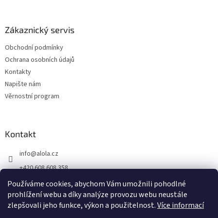
Zákaznický servis
Obchodní podmínky
Ochrana osobních údajů
Kontakty
Napište nám
Věrnostní program
Kontakt
info
@
alola.cz
+420 608 608 358
https://www.facebook.com/alolaCZ
Používáme cookies, abychom Vám umožnili pohodlné
prohlížení webu a díky analýze provozu webu neustále
alola.cz/
zlepšovali jeho funkce, výkon a použitelnost.
Více informací