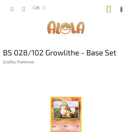
Přejít
NÁKUP
na
CZK
obsah
KOŠÍK
BS 028/102 Growlithe - Base Set
Značka:
Pokémon