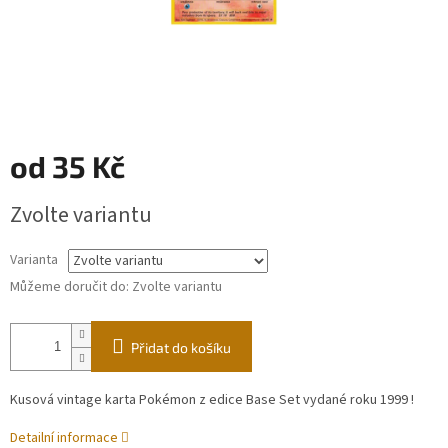
od
35 Kč
Měrná
Zvolte variantu
cena:
Varianta
Můžeme doručit do:
Zvolte variantu
Přidat do košíku
Kusová vintage karta Pokémon z edice Base Set vydané roku 1999 !
Detailní informace