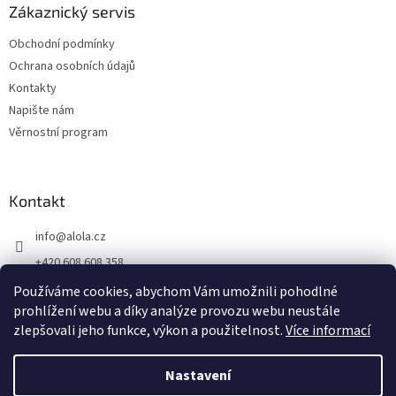
Zákaznický servis
Obchodní podmínky
Ochrana osobních údajů
Kontakty
Napište nám
Věrnostní program
Kontakt
info
@
alola.cz
+420 608 608 358
https://www.facebook.com/alolaCZ
Používáme cookies, abychom Vám umožnili pohodlné
prohlížení webu a díky analýze provozu webu neustále
alola.cz/
zlepšovali jeho funkce, výkon a použitelnost.
Více informací
Nastavení
Vytvořil Shoptet