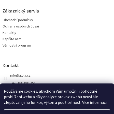
Zákaznický servis
Obchodní podmínky
Ochrana osobních údajů
Kontakty
Napište nám
Věrnostní program
Kontakt
info
@
alola.cz
+420 608 608 358
https://www.facebook.com/alolaCZ
Používáme cookies, abychom Vám umožnili pohodlné
prohlížení webu a díky analýze provozu webu neustále
alola.cz/
zlepšovali jeho funkce, výkon a použitelnost.
Více informací