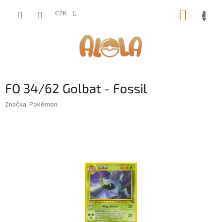
Přejít
NÁKUP
na
CZK
obsah
KOŠÍK
FO 34/62 Golbat - Fossil
Značka:
Pokémon