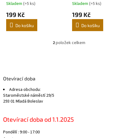
k
Skladem
(>5 ks)
Skladem
(>5 ks)
t
199 Kč
199 Kč
ů
Do košíku
Do košíku
2
položek celkem
O
v
l
Z
á
á
d
p
a
a
Otevírací doba
c
t
í
Adresa obchodu:
í
p
Staroměstské náměstí 29/5
r
293 01 Mladá Boleslav
v
k
y
Otevírací doba od 1.1.2025
v
ý
Pondělí : 9:00 - 17:00
p