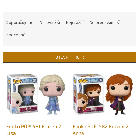
Ř
a
Doporučujeme
Nejlevnější
Nejdražší
Nejprodávanější
z
e
Abecedně
n
í
p
OTEVŘÍT FILTR
r
o
V
d
ý
u
p
k
i
t
s
ů
p
r
o
d
Funko POP! 581 Frozen 2 -
Funko POP! 582 Frozen 2 -
u
Elsa
Anna