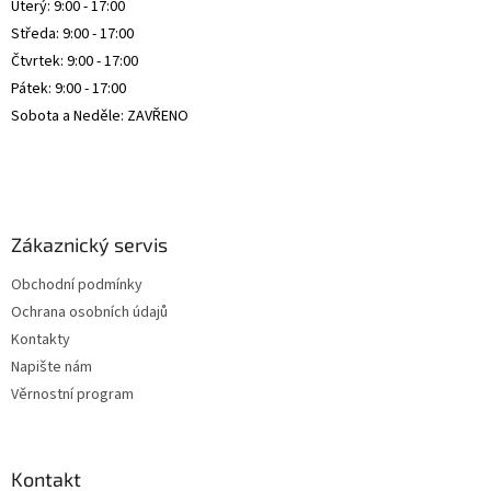
i
Úterý: 9:00 - 17:00
s
Středa: 9:00 - 17:00
u
Čtvrtek: 9:00 - 17:00
Pátek: 9:00 - 17:00
Sobota a Neděle: ZAVŘENO
Zákaznický servis
Obchodní podmínky
Ochrana osobních údajů
Kontakty
Napište nám
Věrnostní program
Kontakt