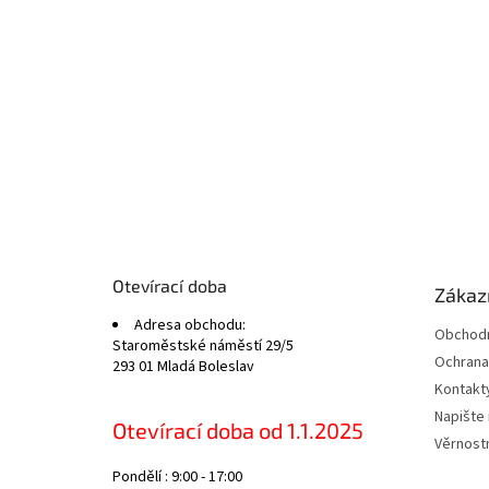
Z
á
p
a
t
Otevírací doba
Zákazn
í
Adresa obchodu:
Obchodn
Staroměstské náměstí 29/5
Ochrana
293 01 Mladá Boleslav
Kontakt
Napište
Otevírací doba od 1.1.2025
Věrnost
Pondělí : 9:00 - 17:00