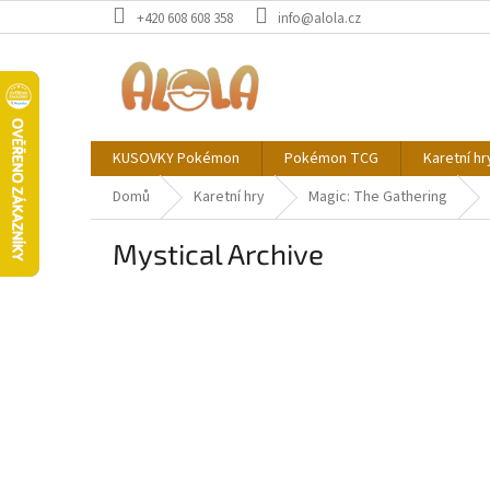
Přejít
+420 608 608 358
info@alola.cz
na
obsah
KUSOVKY Pokémon
Pokémon TCG
Karetní hr
Domů
Karetní hry
Magic: The Gathering
Mystical Archive