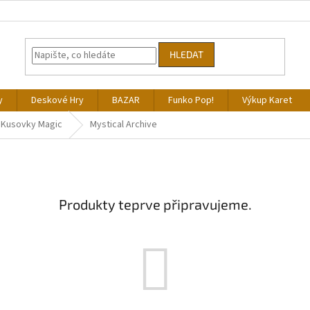
HLEDAT
y
Deskové Hry
BAZAR
Funko Pop!
Výkup Karet
Kusovky Magic
Mystical Archive
Produkty teprve připravujeme.