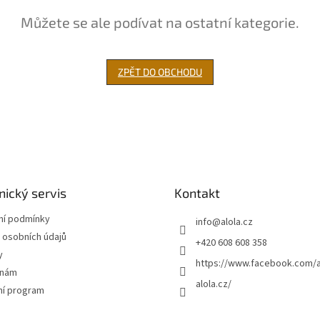
Můžete se ale podívat na ostatní kategorie.
ZPĚT DO OBCHODU
ický servis
Kontakt
í podmínky
info
@
alola.cz
 osobních údajů
+420 608 608 358
y
https://www.facebook.com/a
 nám
alola.cz/
ní program