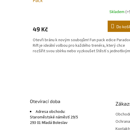
Pack
Skladem
(>
Do koší
49 Kč
Otevři bránu k novým soubojům! Fun pack edice Parado
Rift je ideální volbou pro každého trenéra, který chce
rozšířit svou sbírku nebo vyzkoušet štěstí s jednotlivým.
Z
á
p
a
t
Otevírací doba
Zákazn
í
Adresa obchodu:
Obchodn
Staroměstské náměstí 29/5
Ochrana
293 01 Mladá Boleslav
Kontakt