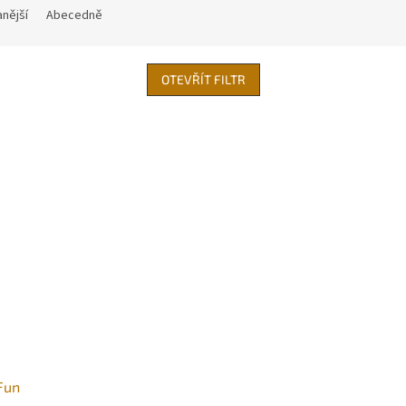
nější
Abecedně
OTEVŘÍT FILTR
Fun