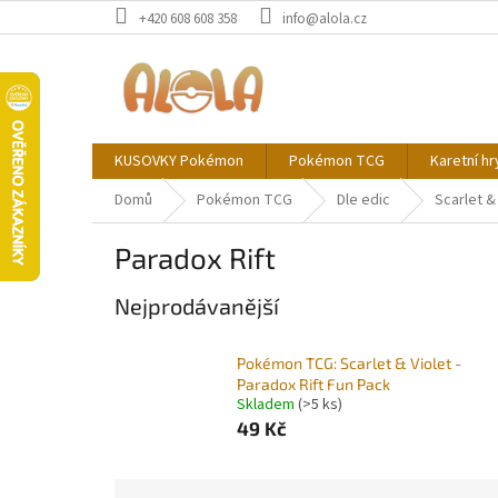
Přejít
+420 608 608 358
info@alola.cz
na
obsah
KUSOVKY Pokémon
Pokémon TCG
Karetní hr
Domů
Pokémon TCG
Dle edic
Scarlet &
Paradox Rift
Nejprodávanější
Pokémon TCG: Scarlet & Violet -
Paradox Rift Fun Pack
Skladem
(>5 ks)
49 Kč
Ř