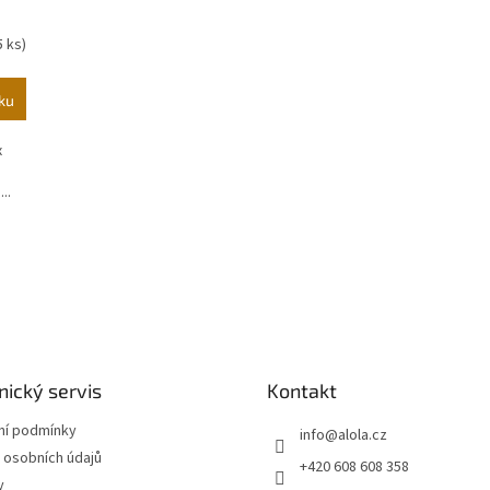
5 ks)
ku
x
..
O
v
l
á
d
a
c
í
ický servis
Kontakt
p
r
í podmínky
info
@
alola.cz
v
 osobních údajů
+420 608 608 358
k
y