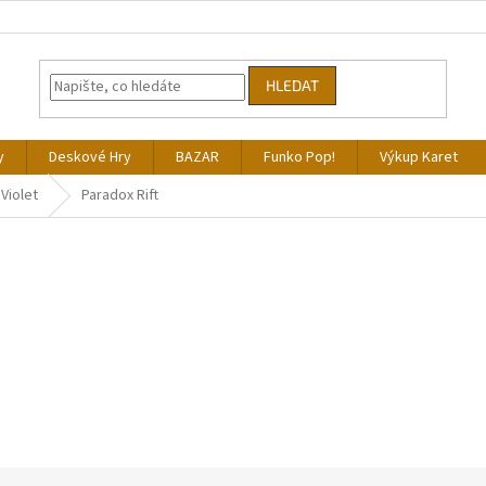
HLEDAT
y
Deskové Hry
BAZAR
Funko Pop!
Výkup Karet
 Violet
Paradox Rift