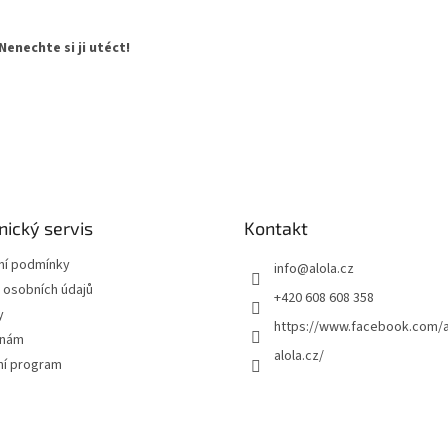
enechte si ji utéct!
ický servis
Kontakt
í podmínky
info
@
alola.cz
 osobních údajů
+420 608 608 358
y
https://www.facebook.com/a
 nám
alola.cz/
ní program