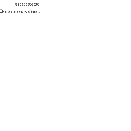
820650853203
žka byla vyprodána…