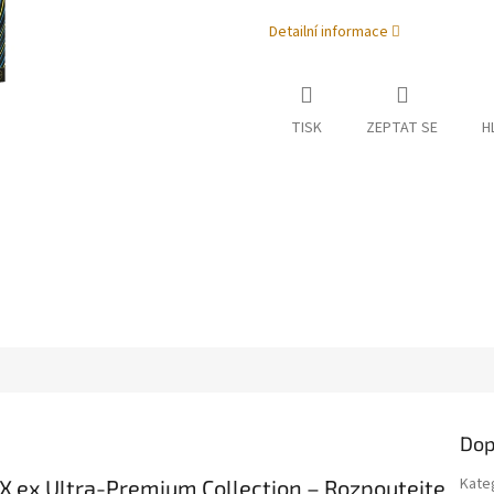
Detailní informace
TISK
ZEPTAT SE
H
Dop
Kate
X ex Ultra-Premium Collection – Rozpoutejte