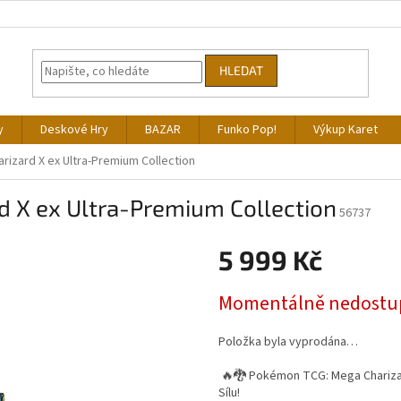
HLEDAT
y
Deskové Hry
BAZAR
Funko Pop!
Výkup Karet
izard X ex Ultra-Premium Collection
 X ex Ultra-Premium Collection
56737
5 999 Kč
Měrná
Momentálně nedostu
cena:
Položka byla vyprodána…
🔥🐉 Pokémon TCG: Mega Charizar
Sílu!