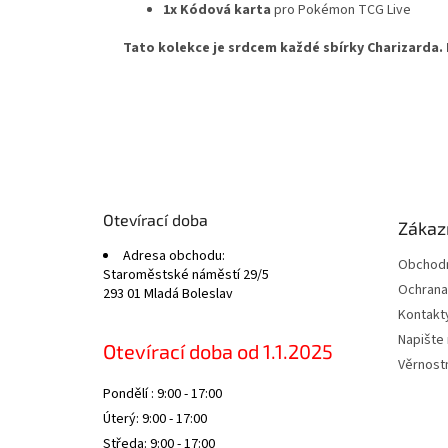
1x Kódová karta
pro Pokémon TCG Live
Tato kolekce je srdcem každé sbírky Charizarda. N
Z
á
p
a
t
Otevírací doba
Zákazn
í
Adresa obchodu:
Obchodn
Staroměstské náměstí 29/5
Ochrana
293 01 Mladá Boleslav
Kontakt
Napište
Otevírací doba od 1.1.2025
Věrnost
Pondělí : 9:00 - 17:00
Úterý: 9:00 - 17:00
Středa: 9:00 - 17:00