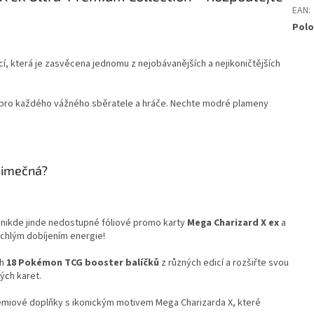
EAN
:
Polo
kcí, která je zasvěcena jednomu z nejobávanějších a nejikoničtějších
 pro každého vážného sběratele a hráče. Nechte modré plameny
ýjimečná?
, nikde jinde nedostupné fóliové promo karty
Mega Charizard X ex
a
ychlým dobíjením energie!
ch
18 Pokémon TCG booster balíčků
z různých edicí a rozšiřte svou
ých karet.
miové doplňky s ikonickým motivem Mega Charizarda X, které