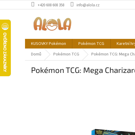
Přejít
+420 608 608 358
info@alola.cz
na
obsah
KUSOVKY Pokémon
Pokémon TCG
Karetní hr
Domů
Pokémon TCG
Pokémon TCG: Mega Char
Pokémon TCG: Mega Charizard