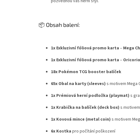
pozvednou váš herní styl.
📦 Obsah balení:
1x Exkluzivní fóliová promo karta
–
Mega Ch
1x Exkluzivní fóliová promo karta
–
Oricorio
18x Pokémon TCG booster balíček
65x Obal na karty (sleeves)
s motivem Mega C
1x Prémiová herní podložka (playmat)
s gra
1x Krabička na balíček (deck box)
s motivem
1x Kovová mince (metal coin)
s motivem Mega
6x Kostka
pro počítání poškození