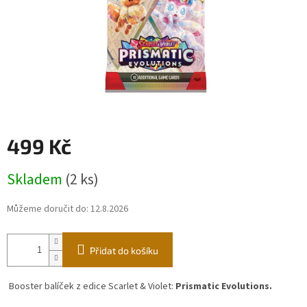
499 Kč
Měrná
Skladem
(2 ks)
cena:
Můžeme doručit do:
12.8.2026
Přidat do košíku
Booster balíček z edice Scarlet & Violet:
Prismatic Evolutions.