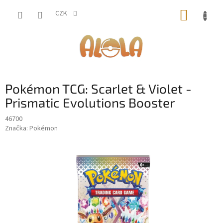
Přejít
NÁKUP
na
CZK
obsah
KOŠÍK
Pokémon TCG: Scarlet & Violet -
Prismatic Evolutions Booster
46700
Značka:
Pokémon