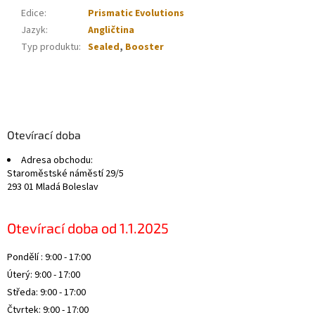
Edice
:
Prismatic Evolutions
Jazyk
:
Angličtina
Typ produktu
:
Sealed
,
Booster
Z
á
p
a
Otevírací doba
t
Adresa obchodu:
í
Staroměstské náměstí 29/5
293 01 Mladá Boleslav
Otevírací doba od 1.1.2025
Pondělí : 9:00 - 17:00
Úterý: 9:00 - 17:00
Středa: 9:00 - 17:00
Čtvrtek: 9:00 - 17:00