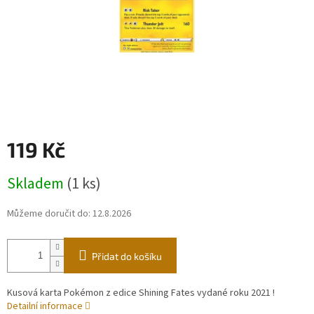
119 Kč
Měrná
Skladem
(1 ks)
cena:
Můžeme doručit do:
12.8.2026
Přidat do košíku
Kusová karta Pokémon z edice Shining Fates vydané roku 2021 !
Detailní informace