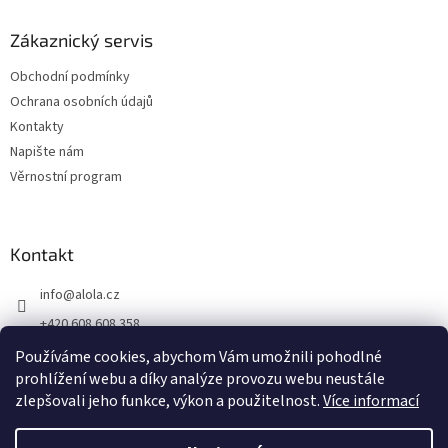
Zákaznický servis
Obchodní podmínky
Ochrana osobních údajů
Kontakty
Napište nám
Věrnostní program
Kontakt
info
@
alola.cz
+420 608 608 358
https://www.facebook.com/alolaCZ
Používáme cookies, abychom Vám umožnili pohodlné
prohlížení webu a díky analýze provozu webu neustále
alola.cz/
zlepšovali jeho funkce, výkon a použitelnost.
Více informací