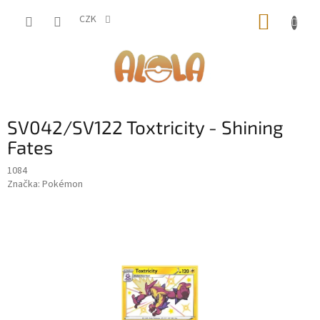
Přejít
NÁKUP
na
CZK
obsah
KOŠÍK
SV042/SV122 Toxtricity - Shining
Fates
1084
Značka:
Pokémon